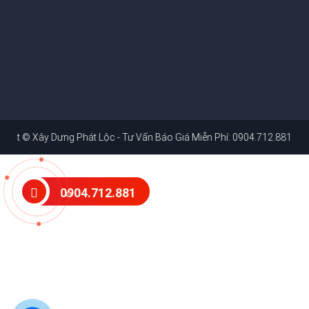
ight ©
Xây Dưng Phát Lộc - Tư Vấn Báo Giá Miễn Phí: 0904.712.881
. Web
0904.712.881