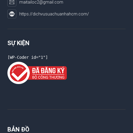
maitailoc2@gmail.com
https://dichvusuachuanhahcm.com/
SỰ KIỆN
[WP-Coder id="1"]
BẢN ĐỒ