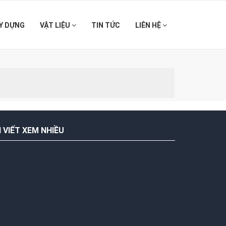
Y DỰNG
VẬT LIỆU
TIN TỨC
LIÊN HỆ
I VIẾT XEM NHIỀU