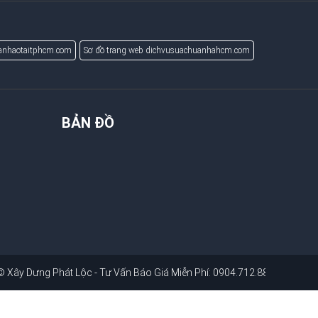
uanhaotaitphcm.com
Sơ đồ trang web dichvusuachuanhahcm.com
BẢN ĐỒ
Xây Dưng Phát Lộc - Tư Vấn Báo Giá Miễn Phí: 0904.712.881
. Website:
d