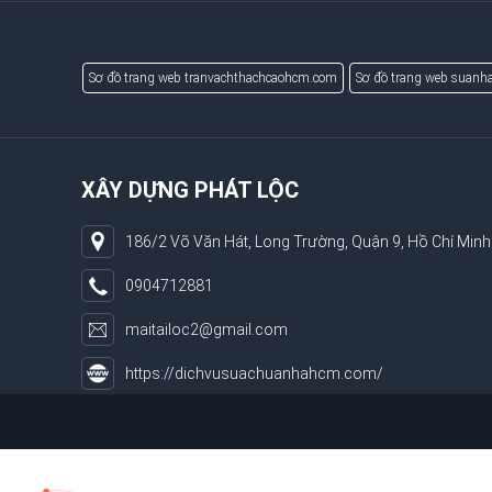
Sơ đồ trang web tranvachthachcaohcm.com
Sơ đồ trang web suanha
XÂY DỰNG PHÁT LỘC
186/2 Võ Văn Hát, Long Trường, Quận 9, Hồ Chí Minh
0904712881
maitailoc2@gmail.com
https://dichvusuachuanhahcm.com/