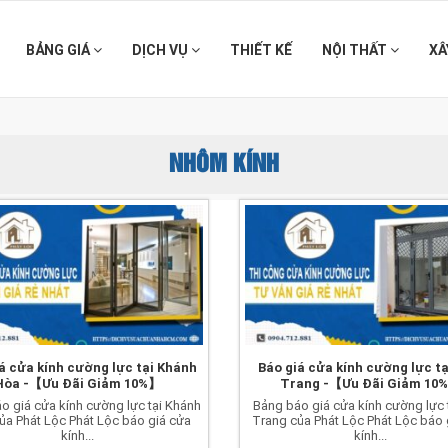
BẢNG GIÁ
DỊCH VỤ
THIẾT KẾ
NỘI THẤT
XÂ
NHÔM KÍNH
á cửa kính cường lực tại Khánh
Báo giá cửa kính cường lực t
Hòa -【Ưu Đãi Giảm 10%】
Trang -【Ưu Đãi Giảm 10
o giá cửa kính cường lực tại Khánh
Bảng báo giá cửa kính cường lực 
ủa Phát Lộc Phát Lộc báo giá cửa
Trang của Phát Lộc Phát Lộc báo 
kính...
kính...