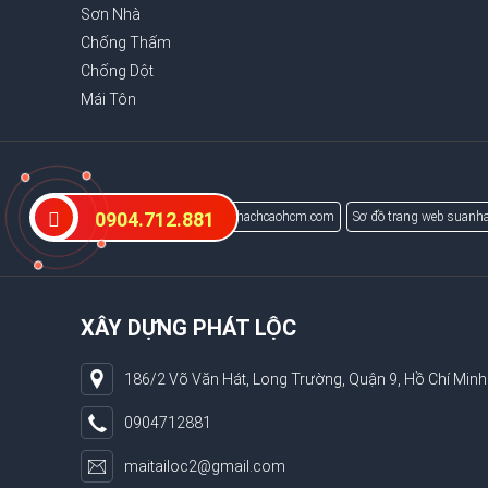
Sơn Nhà
Chống Thấm
Chống Dột
Mái Tôn
0904.712.881
Sơ đồ trang web tranvachthachcaohcm.com
Sơ đồ trang web suanha
XÂY DỰNG PHÁT LỘC
186/2 Võ Văn Hát, Long Trường, Quận 9, Hồ Chí Minh
0904712881
maitailoc2@gmail.com