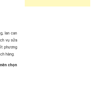
g, lan can
ịch vụ sửa
hốt phương
ách hàng.
o nên chọn