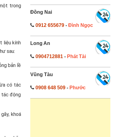
 một trong
Đồng Nai
0912 655679
-
Đình Ngọc
 liệu kính
Long An
hư sau:
0904712881
-
Phát Tài
ỏng bản lề
Vũng Tàu
Vừa có tác
0908 648 509
-
Phước
g tác động
 gãy, khoá