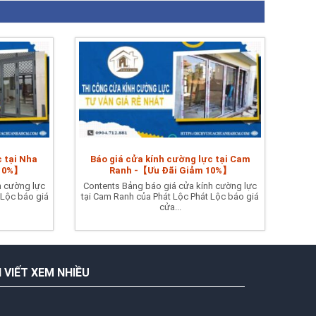
c tại Nha
Báo giá cửa kính cường lực tại Cam
 10%】
Ranh -【Ưu Đãi Giảm 10%】
h cường lực
Contents Bảng báo giá cửa kính cường lực
 Lộc báo giá
tại Cam Ranh của Phát Lộc Phát Lộc báo giá
cửa...
I VIẾT XEM NHIỀU