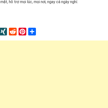
mặt, hỗ trợ mọi lúc, mọi nơi, ngay cả ngày nghỉ.
In
blr
Instapaper
XING
Reddit
Pinterest
Share