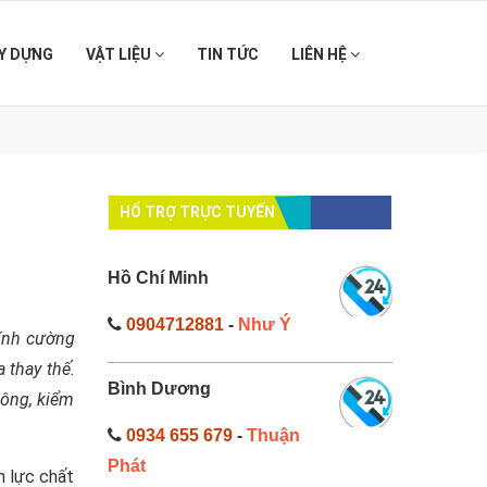
Y DỰNG
VẬT LIỆU
TIN TỨC
LIÊN HỆ
HỔ TRỢ TRỰC TUYẾN
Hồ Chí Minh
0904712881
-
Như Ý
kính cường
a thay thế.
Bình Dương
công, kiểm
0934 655 679
-
Thuận
Phát
n lực chất