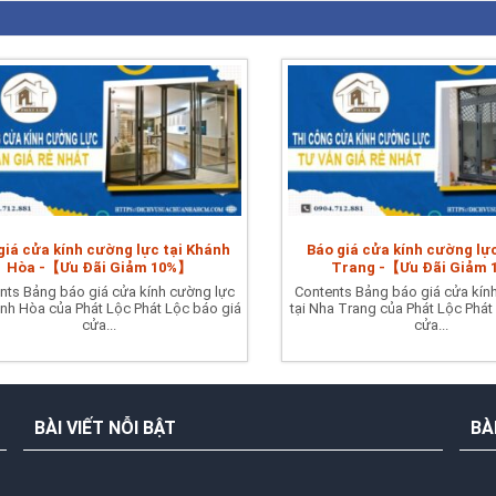
giá cửa kính cường lực tại Khánh
Báo giá cửa kính cường lự
Hòa -【Ưu Đãi Giảm 10%】
Trang -【Ưu Đãi Giảm
nts Bảng báo giá cửa kính cường lực
Contents Bảng báo giá cửa kín
ánh Hòa của Phát Lộc Phát Lộc báo giá
tại Nha Trang của Phát Lộc Phát
cửa...
cửa...
BÀI VIẾT NỖI BẬT
BÀ