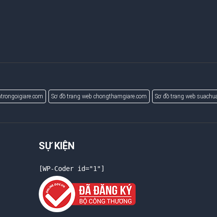
trongoigiare.com
Sơ đồ trang web chongthamgiare.com
Sơ đồ trang web suach
SỰ KIỆN
[WP-Coder id="1"]