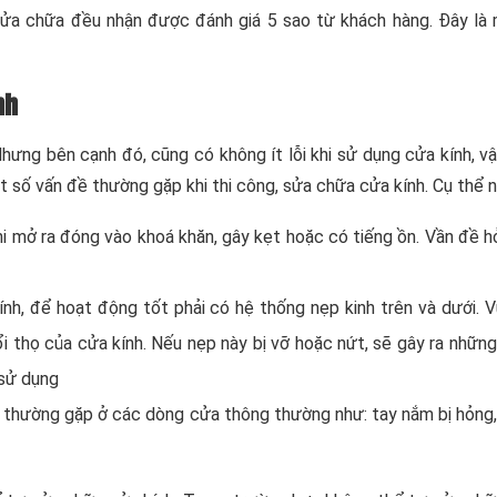
 sửa chữa đều nhận được đánh giá 5 sao từ khách hàng. Đây là
nh
ng bên cạnh đó, cũng có không ít lỗi khi sử dụng cửa kính, vật
t số vấn đề thường gặp khi thi công, sửa chữa cửa kính. Cụ thể n
 khi mở ra đóng vào khoá khăn, gây kẹt hoặc có tiếng ồn. Vần đề h
kính, để hoạt động tốt phải có hệ thống nẹp kinh trên và dưới. 
ổi thọ của cửa kính. Nếu nẹp này bị vỡ hoặc nứt, sẽ gây ra nhữn
 sử dụng
 thường gặp ở các dòng cửa thông thường như: tay nắm bị hỏng,