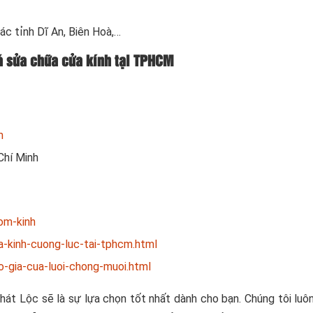
ác tỉnh Dĩ An, Biên Hoà,…
iá sửa chữa cửa kính tại TPHCM
m
Chí Minh
om-kinh
-kinh-cuong-luc-tai-tphcm.html
-gia-cua-luoi-chong-muoi.html
hát Lộc sẽ là sự lựa chọn tốt nhất dành cho bạn. Chúng tôi luô