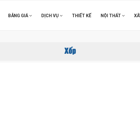
BẢNG GIÁ
DỊCH VỤ
THIẾT KẾ
NỘI THẤT
XÂ
Xốp