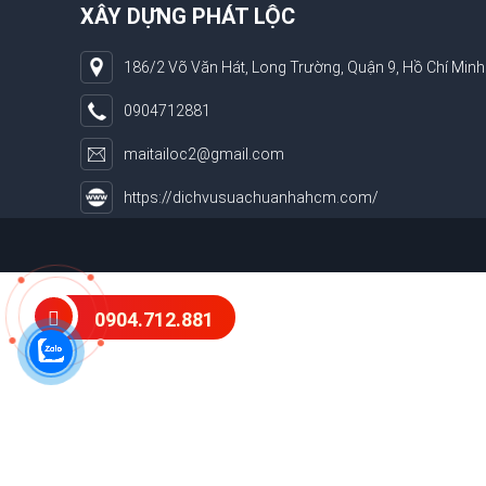
XÂY DỰNG PHÁT LỘC
186/2 Võ Văn Hát, Long Trường, Quận 9, Hồ Chí Minh
0904712881
maitailoc2@gmail.com
https://dichvusuachuanhahcm.com/
0904.712.881