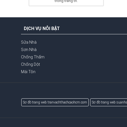
trong trang trí.
DỊCH VỤ NỖI BẬT
Sửa Nhà
Sơn Nhà
Chống Thấm
Chống Dột
Mái Tôn
Sơ đồ trang web tranvachthachcaohcm.com
Sơ đồ trang web suanha