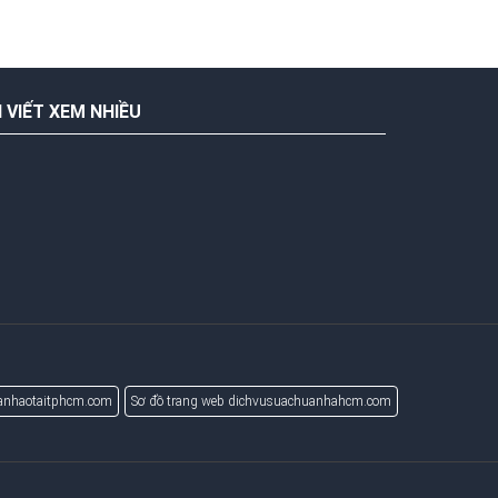
I VIẾT XEM NHIỀU
uanhaotaitphcm.com
Sơ đồ trang web dichvusuachuanhahcm.com