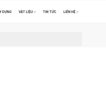
Y DỰNG
VẬT LIỆU
TIN TỨC
LIÊN HỆ