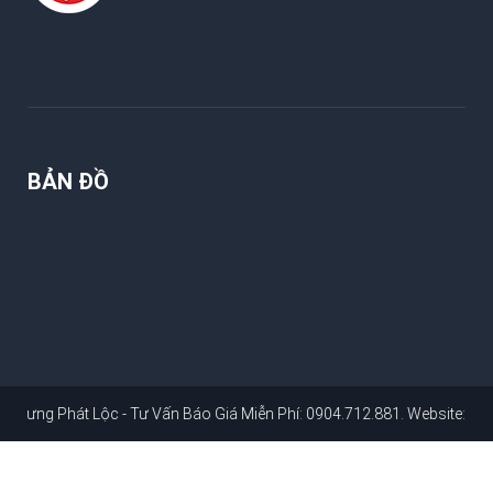
BẢN ĐỒ
át Lộc - Tư Vấn Báo Giá Miễn Phí: 0904.712.881
. Website:
dichvusuac