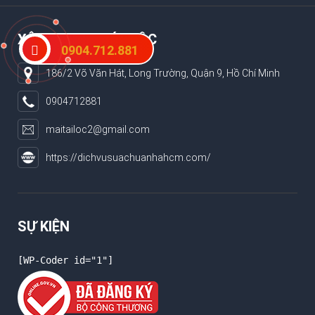
XÂY DỰNG PHÁT LỘC
0904.712.881
186/2 Võ Văn Hát, Long Trường, Quận 9, Hồ Chí Minh
0904712881
maitailoc2@gmail.com
https://dichvusuachuanhahcm.com/
SỰ KIỆN
[WP-Coder id="1"]