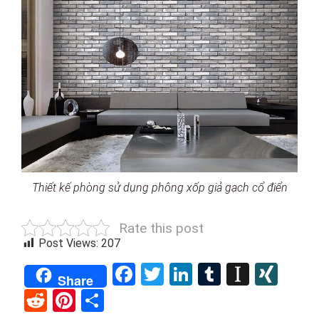
Thiết kế phòng sử dụng phông xốp giả gạch cổ điển
Rate this post
Post Views:
207
Facebook
Twitter
LinkedIn
Tumblr
Instap
XIN
Share
Reddit
Pinterest
Share