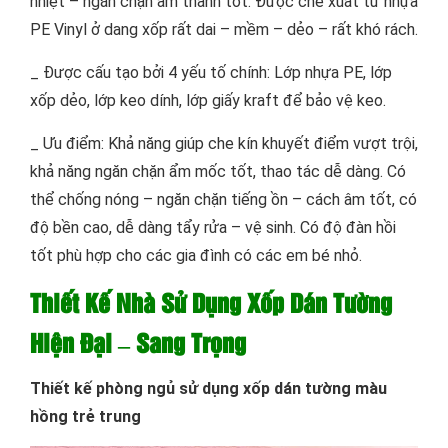
nhiệt – ngăn chặn âm thanh tốt. Được chế xuất từ nhựa
PE Vinyl ở dang xốp rất dai – mềm – dẻo – rất khó rách.
_ Được cấu tạo bởi 4 yếu tố chính: Lớp nhựa PE, lớp
xốp dẻo, lớp keo dính, lớp giấy kraft để bảo vệ keo.
_ Ưu điểm: Khả năng giúp che kín khuyết điểm vượt trội,
khả năng ngăn chặn ẩm mốc tốt, thao tác dễ dàng. Có
thể chống nóng – ngăn chặn tiếng ồn – cách âm tốt, có
độ bền cao, dễ dàng tẩy rửa – vệ sinh. Có độ đàn hồi
tốt phù hợp cho các gia đình có các em bé nhỏ.
Thiết Kế Nhà Sử Dụng Xốp Dán Tường
Hiện Đại – Sang Trọng
Thiết kế phòng ngủ sử dụng xốp dán tường màu
hồng trẻ trung