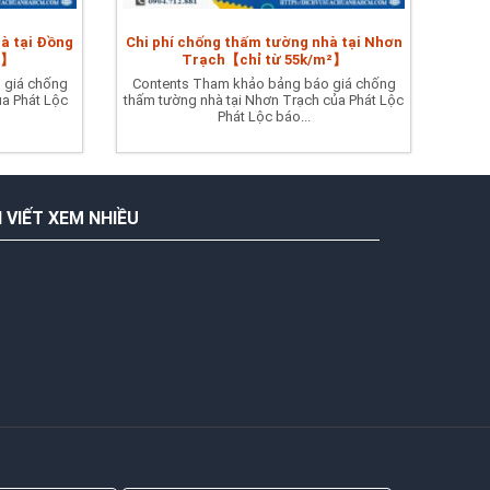
à tại Đồng
Chi phí chống thấm tường nhà tại Nhơn
²】
Trạch【chỉ từ 55k/m²】
 giá chống
Contents Tham khảo bảng báo giá chống
ủa Phát Lộc
thấm tường nhà tại Nhơn Trạch của Phát Lộc
Phát Lộc báo...
I VIẾT XEM NHIỀU