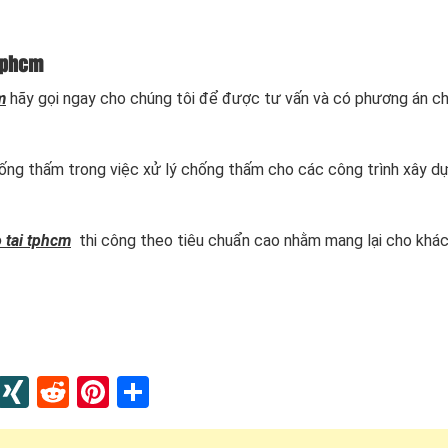
tphcm
m
hãy gọi ngay cho chúng tôi để được tư vấn và có phương án c
hống thấm trong việc xử lý chống thấm cho các công trình xây d
 tai tphcm
thi công theo tiêu chuẩn cao nhằm mang lại cho khá
In
blr
Instapaper
XING
Reddit
Pinterest
Share