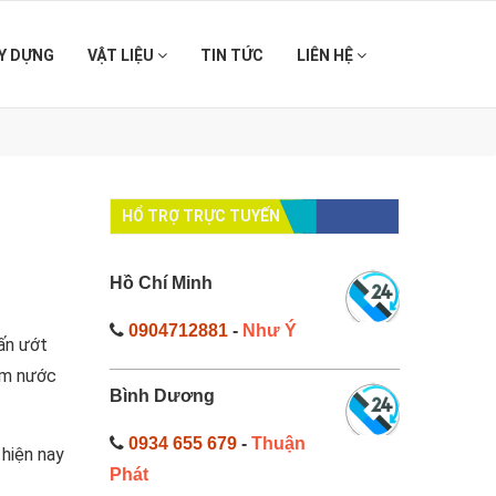
Y DỰNG
VẬT LIỆU
TIN TỨC
LIÊN HỆ
HỔ TRỢ TRỰC TUYẾN
Hồ Chí Minh
0904712881
-
Như Ý
ấn ướt
hấm nước
Bình Dương
0934 655 679
-
Thuận
 hiện nay
Phát