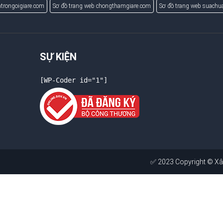
trongoigiare.com
Sơ đồ trang web chongthamgiare.com
Sơ đồ trang web suach
SỰ KIỆN
[WP-Coder id="1"]
✅ 2023 Copyright ©
Xây Dưng P