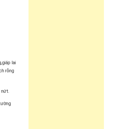
giáp lai
ch rỗng
 nứt.
 tường