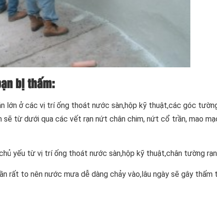
ạn bị thấm:
lớn ở các vị trí ống thoát nước sàn,hộp kỹ thuật,các góc tường,
m sẽ từ dưới qua các vết rạn nứt chân chim, nứt cổ trần, mao mạ
hủ yếu từ vị trí ống thoát nước sàn,hộp kỹ thuật,chân tường rạn
rần rất to nên nước mưa dễ dàng chảy vào,lâu ngày sẽ gây thấm