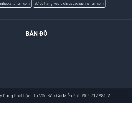
uanhaotaitphcm.com
Sơ đồ trang web dichvusuachuanhahcm.com
BẢN ĐỒ
hát Lộc - Tư Vấn Báo Giá Miễn Phí: 0904.712.881
. Website:
dichvusuac