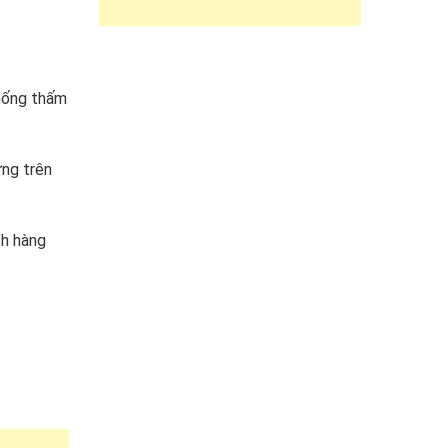
hống thấm
ựng trên
ch hàng