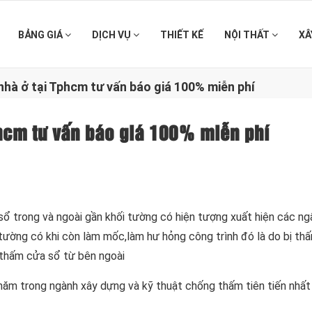
BẢNG GIÁ
DỊCH VỤ
THIẾT KẾ
NỘI THẤT
XÂ
hà ở tại Tphcm tư vấn báo giá 100% miễn phí
hcm tư vấn báo giá 100% miễn phí
ổ trong và ngoài gần khối tường có hiện tượng xuất hiện các ng
 tường có khi còn làm mốc,làm hư hỏng công trình đó là do bị t
 thấm cửa sổ từ bên ngoài
năm trong ngành xây dựng và kỹ thuật chống thấm tiên tiến nhất