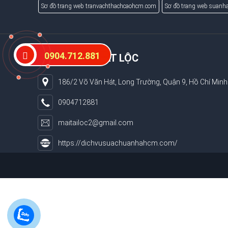
Sơ đồ trang web tranvachthachcaohcm.com
Sơ đồ trang web suanha
0904.712.881
XÂY DỰNG PHÁT LỘC
186/2 Võ Văn Hát, Long Trường, Quận 9, Hồ Chí Minh
0904712881
maitailoc2@gmail.com
https://dichvusuachuanhahcm.com/