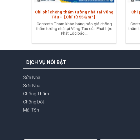
Chi phí chống thấm tường nhà tại Vũng
Chi 
Tàu -【Chỉ từ 55K/m²】
Contents Tham khảo bảng báo giá chống
Cont
thấm tường nhà tại Vũng Tàu của Phát Lộc
thấm t
Phát Lộc báo...
DỊCH VỤ NỖI BẬT
Sửa Nhà
Sơn Nhà
Chống Thấm
Chống Dột
Mái Tôn