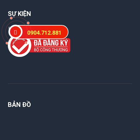
SỰ KIỆN
[WP-Coder id="1"]
0904.712.881
BẢN ĐỒ