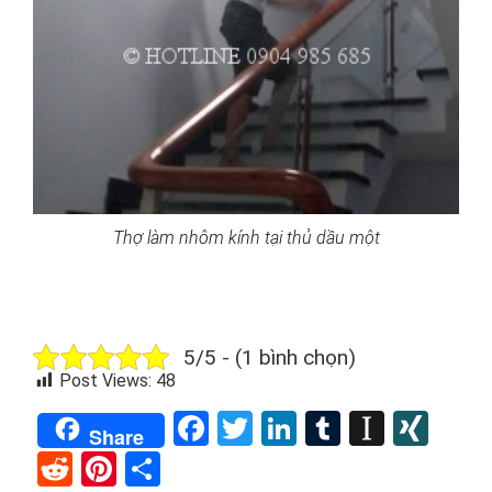
Thợ làm nhôm kính tại thủ dầu một
5/5 - (1 bình chọn)
Post Views:
48
Facebook
Twitter
LinkedIn
Tumblr
Instap
XIN
Share
Reddit
Pinterest
Share