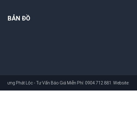
BẢN ĐỒ
hát Lộc - Tư Vấn Báo Giá Miễn Phí: 0904.712.881
. Website:
dichvusuac