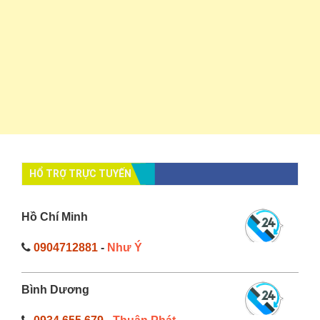
HỔ TRỢ TRỰC TUYẾN
Hồ Chí Minh
0904712881
-
Như Ý
Bình Dương