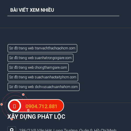
BÀI VIẾT XEM NHIỀU
Sơ đồ trang web tranvachthachcaohcm.com
Sơ đồ trang web suanhatrongoigiare.com
Sơ đồ trang web chongthamgiare.com
Sơ đồ trang web suachuanhaotaitphcm.com
Sơ đồ trang web dichvusuachuanhahcm.com
0904.712.881
XÂY DỰNG PHÁT LỘC
186/2 Võ Văn Hát, Long Trường, Quận 9, Hồ Chí Minh