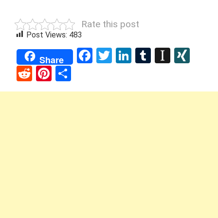
Rate this post
Post Views:
483
Facebook
Twitter
LinkedIn
Tumblr
Instap
XIN
Share
Reddit
Pinterest
Share