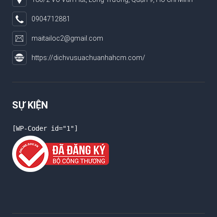
0904712881
maitailoc2@gmail.com
https://dichvusuachuanhahcm.com/
SỰ KIỆN
[WP-Coder id="1"]