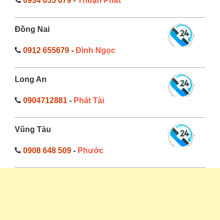
0934 655 679
-
Thuận Phát
Đồng Nai
0912 655679
-
Đình Ngọc
Long An
0904712881
-
Phát Tài
Vũng Tàu
0908 648 509
-
Phước