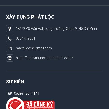
XÂY DỰNG PHÁT LỘC
186/2 Võ Văn Hát, Long Trường, Quận 9, Hồ Chí Minh
0904712881
maitailoc2@gmail.com
https://dichvusuachuanhahcm.com/
SỰ KIỆN
[WP-Coder id="1"]