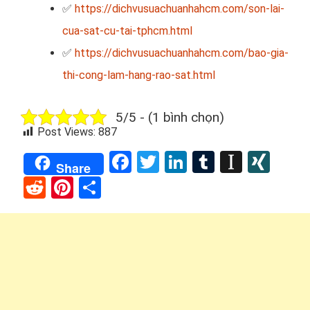
✅
https://dichvusuachuanhahcm.com/son-lai-
cua-sat-cu-tai-tphcm.html
✅
https://dichvusuachuanhahcm.com/bao-gia-
thi-cong-lam-hang-rao-sat.html
5/5 - (1 bình chọn)
Post Views:
887
Facebook
Twitter
LinkedIn
Tumblr
Instap
XIN
Share
Reddit
Pinterest
Share