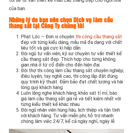
tôi sẽ tư vấn thiết kế mẫu cầu thang đẹp cho ngôi nhà
của bạn.
Những lý do bạn nên chọn Dịch vụ làm cầu
thang sắt tại Công Ty chúng tôi
Phát Lộc – Đơn vị chuyên
thi công cầu thang sắt
đẹp với từng kiểu dáng, mẫu mã đa dạng với chất
liệu tốt và giá cực kì hấp dẫn.
Đội ngũ tư vấn viên, kỹ sư chuyên tư vấn thiết kế
cầu thang sắt đẹp. Thích hợp cho từng không
gian nhà ở từ cổ điển cho đến hiện đại.
Đội thợ thi công làm cầu thang sắt chuyên nghiệp,
điêu luyện, tay nghề cao, thi công lắp đặt đúng
quy trình kỹ thuật. Đảm bảo đạt chất lượng và hài
lòng quý khách hàng.
Luôn lắng nghe khách hàng, khảo sát tỉ mỉ, báo
giá làm cầu thang sắt giá rẻ và tiết kiệm nhất vời
từng kiểu thiết kế khác nhau.
Đội ngũ nhân viên hùng hậu, lịch thiệp và tận tình
với khách hàng. Tư vấn miễn phí, hỗ trợ nhanh
chóng làm việc 24/7, kể cả ngày nghỉ, ngày lễ.