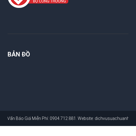
BẢN ĐỒ
o Giá Miễn Phí: 0904.712.881
. Website:
dichvusuachuanhahcm.com