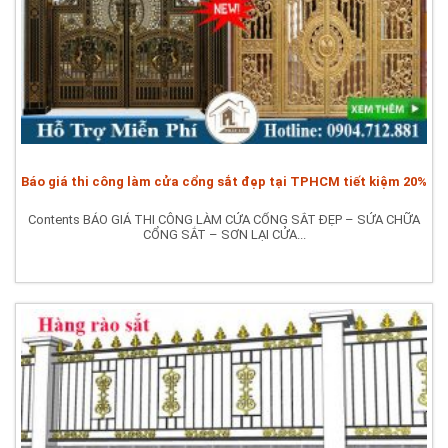
Báo giá thi công làm cửa cổng sắt đẹp tại TPHCM tiết kiệm 20%
Contents BÁO GIÁ THI CÔNG LÀM CỬA CỔNG SẮT ĐẸP – SỬA CHỮA
CỔNG SẮT – SƠN LẠI CỬA...