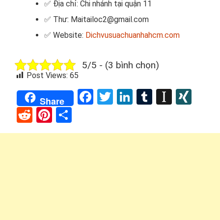
✅ Địa chỉ: Chi nhánh tại quận 11
✅ Thư: Maitailoc2@gmail.com
✅ Website:
Dichvusuachuanhahcm.com
5/5 - (3 bình chọn)
Post Views:
65
Facebook
Twitter
LinkedIn
Tumblr
Instap
XIN
Share
Reddit
Pinterest
Share