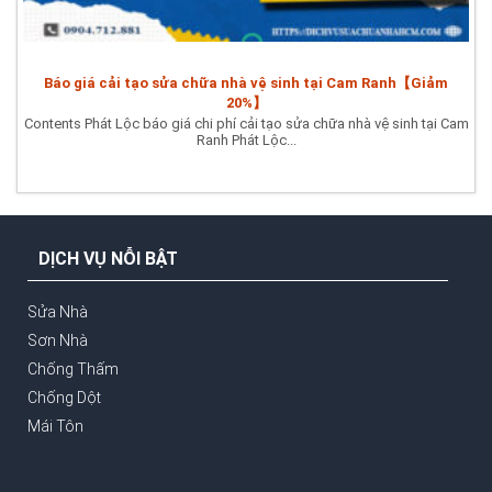
Báo giá cải tạo sửa chữa nhà vệ sinh tại Cam Ranh【Giảm
20%】
Contents Phát Lộc báo giá chi phí cải tạo sửa chữa nhà vệ sinh tại Cam
Ranh Phát Lộc...
DỊCH VỤ NỖI BẬT
Sửa Nhà
Sơn Nhà
Chống Thấm
Chống Dột
Mái Tôn