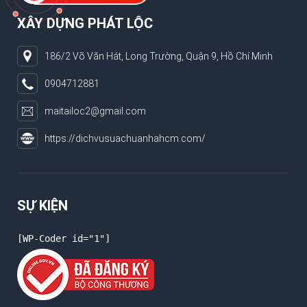
XÂY DỰNG PHÁT LỘC
186/2 Võ Văn Hát, Long Trường, Quận 9, Hồ Chí Minh
0904712881
maitailoc2@gmail.com
https://dichvusuachuanhahcm.com/
SỰ KIỆN
[WP-Coder id="1"]