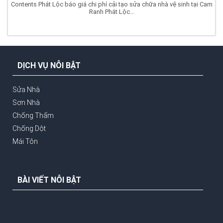
Contents Phát Lộc báo giá chi phí cải tạo sửa chữa nhà vệ sinh tại Cam
Ranh Phát Lộc...
DỊCH VỤ NỖI BẬT
Sửa Nhà
Sơn Nhà
Chống Thấm
Chống Dột
Mái Tôn
BÀI VIẾT NỖI BẬT