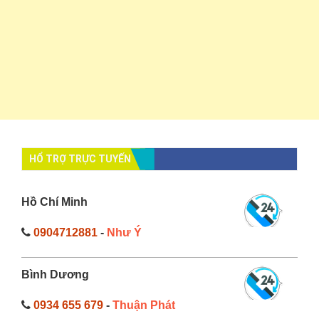
HỔ TRỢ TRỰC TUYẾN
Hồ Chí Minh
0904712881
-
Như Ý
Bình Dương
0934 655 679
-
Thuận Phát