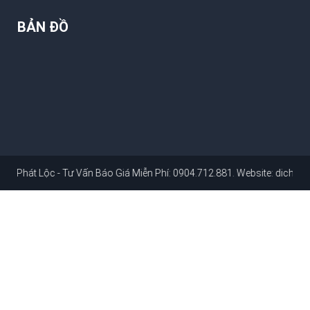
BẢN ĐỒ
ộc - Tư Vấn Báo Giá Miễn Phí: 0904.712.881
. Website:
dichvusuachua