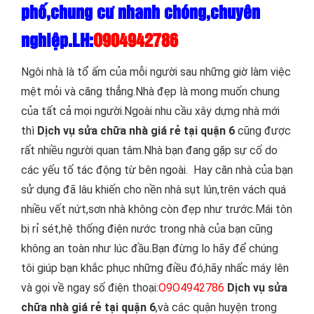
phố,chung cư nhanh chóng,chuyên
nghiệp.LH:
O904942786
Ngôi nhà là tổ ấm của mỗi người sau những giờ làm việc
mệt mỏi và căng thẳng.Nhà đẹp là mong muốn chung
của tất cả mọi người.Ngoài nhu cầu xây dựng nhà mới
thì
D
ịch vụ sửa chữa nhà giá rẻ tại quận 6
cũng được
rất nhiều người quan tâm.Nhà bạn đang gặp sự cố do
các yếu tố tác động từ bên ngoài. Hay căn nhà của bạn
sử dụng đã lâu khiến cho nền nhà sụt lún,trên vách quá
nhiều vết nứt,sơn nhà không còn đẹp như trước.Mái tôn
bị rỉ sét,hệ thống điện nước trong nhà của bạn cũng
không an toàn như lúc đầu.Bạn đừng lo hãy để chúng
tôi giúp bạn khắc phục những điều đó,hãy nhấc máy lên
và gọi về ngay số điện thoại:
O9O4942786
Dịch vụ sửa
chữa nhà giá rẻ tại quận 6
,và các quận huyện trong