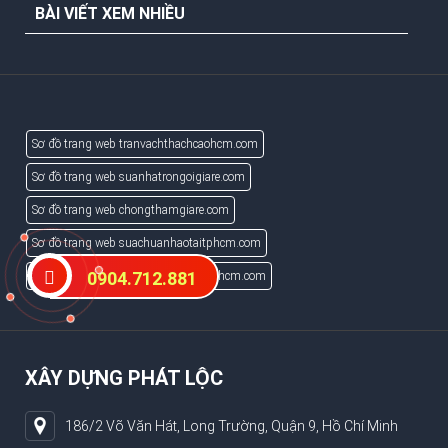
BÀI VIẾT XEM NHIỀU
Sơ đồ trang web tranvachthachcaohcm.com
Sơ đồ trang web suanhatrongoigiare.com
Sơ đồ trang web chongthamgiare.com
Sơ đồ trang web suachuanhaotaitphcm.com
0904.712.881
Sơ đồ trang web dichvusuachuanhahcm.com
XÂY DỰNG PHÁT LỘC
186/2 Võ Văn Hát, Long Trường, Quận 9, Hồ Chí Minh