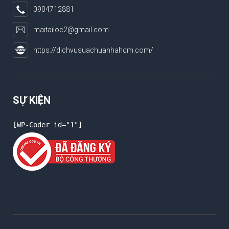
0904712881
maitailoc2@gmail.com
https://dichvusuachuanhahcm.com/
SỰ KIỆN
[WP-Coder id="1"]