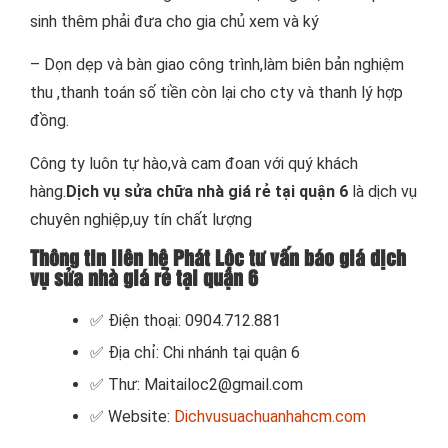
sinh thêm phải đưa cho gia chủ xem và ký
– Dọn dẹp và bàn giao công trình,làm biên bản nghiệm
thu ,thanh toán số tiền còn lại cho cty và thanh lý hợp
đồng.
Công ty luôn tự hào,và cam đoan với quý khách
hàng.
Dịch vụ sửa chữa nhà giá rẻ tại quận 6
là dịch vụ
chuyên nghiệp,uy tín chất lượng
Thông tin liên hệ Phát Lộc tư vấn báo giá dịch
vụ sửa nhà giá rẻ tại quận 6
✅ Điện thoại: 0904.712.881
✅ Địa chỉ: Chi nhánh tại quận 6
✅ Thư: Maitailoc2@gmail.com
✅ Website:
Dichvusuachuanhahcm.com