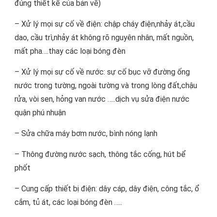
đúng thiết kế của bản vẽ)
– Xử lý mọi sự cố về điện: chập cháy điện,nhảy át,cầu
dao, cầu trì,nhảy át không rõ nguyên nhân, mất nguồn,
mất pha….thay các loại bóng đèn
– Xử lý mọi sự cố về nước: sự cố bục vỡ đường ống
nước trong tường, ngoài tường và trong lòng đất,chậu
rửa, vòi sen, hỏng van nước …..dịch vụ sửa điện nước
quận phú nhuận
– Sửa chữa máy bơm nước, bình nóng lạnh
– Thông đường nước sạch, thông tắc cống, hút bể
phốt
– Cung cấp thiết bị điện: dây cáp, dây điện, công tắc, ổ
cắm, tủ át, các loại bóng đèn …..