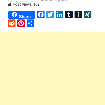
Post Views:
102
Facebook
Twitter
LinkedIn
Tumblr
Instap
XIN
Share
Reddit
Pinterest
Share