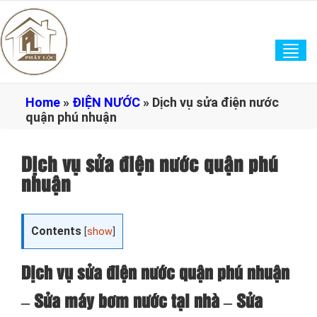
Tog
navi
Home
»
ĐIỆN NƯỚC
»
Dịch vụ sửa điện nước
quận phú nhuận
Dịch vụ sửa điện nước quận phú
nhuận
Contents
[
show
]
Dịch vụ sửa điện nước quận phú nhuận
– Sửa máy bơm nước tại nhà – Sửa