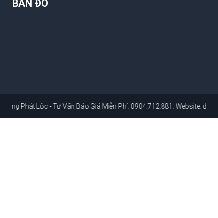
BẢN ĐỒ
t Lộc - Tư Vấn Báo Giá Miễn Phí: 0904.712.881
. Website:
dichvusuach