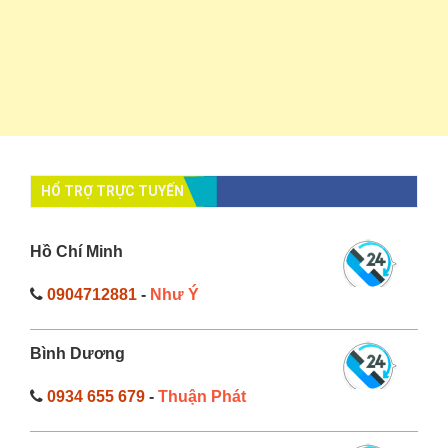
HỔ TRỢ TRỰC TUYẾN
Hồ Chí Minh
0904712881
-
Như Ý
Bình Dương
0934 655 679
-
Thuận Phát