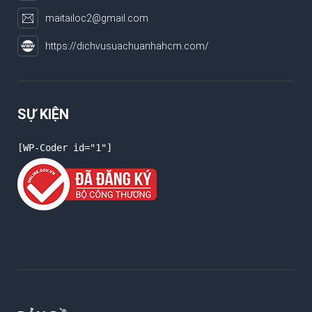
maitailoc2@gmail.com
https://dichvusuachuanhahcm.com/
SỰ KIỆN
[WP-Coder id="1"]