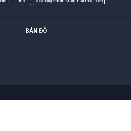
uanhaotaitphcm.com
Sơ đồ trang web dichvusuachuanhahcm.com
BẢN ĐỒ