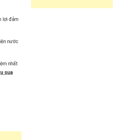
n lợi đảm
ện nước
kiệm nhất
vu sua