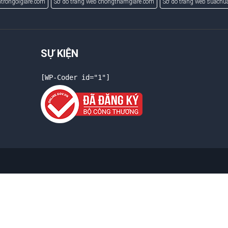
trongoigiare.com
Sơ đồ trang web chongthamgiare.com
Sơ đồ trang web suach
SỰ KIỆN
[WP-Coder id="1"]