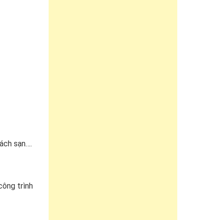
hách sạn….
ông trình