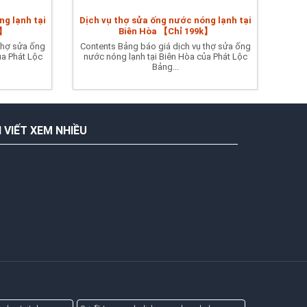
ng lạnh tại
Dịch vụ thợ sửa ống nước nóng lạnh tại
K】
Biên Hòa 【Chỉ 199k】
thợ sửa ống
Contents Bảng báo giá dịch vụ thợ sửa ống
ủa Phát Lộc
nước nóng lạnh tại Biên Hòa của Phát Lộc
Bảng...
I VIẾT XEM NHIỀU