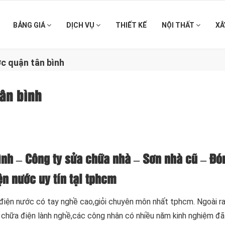
BẢNG GIÁ
DỊCH VỤ
THIẾT KẾ
NỘI THẤT
XÂ
ớc quận tân bình
tân bình
ình – Công ty sửa chữa nhà – Sơn nhà cũ – Đó
n nước uy tín tại tphcm
 điện nước có tay nghề cao,giỏi chuyên môn nhất tphcm. Ngoài r
a chữa điện lành nghề,các công nhân có nhiều năm kinh nghiệm đ