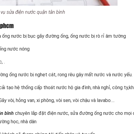
 vụ sửa điện nước quận tân bình
 tphcm
a ống nước bị bục gãy đường ống, ống nước bị rò rỉ âm tường
 ống nước nóng
, .
ờng ống nước bị nghẹt cát, rong rêu gây mất nước và nước yếu.
 cải tạo hệ thống cấp thoát nước hộ gia đình, nhà nghỉ, công ty,k
y vòi, hỏng van, xi phông, vòi sen, vòi chậu và lavabo….
ân bình
chuyên lắp đặt điện nước, sửa đường ống nước cho mọi c
rường học, nhà dân