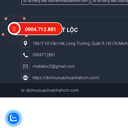
Sơ đồ trang web tranvachthachcaohcm.com
Sơ đồ trang web suanha
0904.712.881
XÂY DỰNG PHÁT LỘC
186/2 Võ Văn Hát, Long Trường, Quận 9, Hồ Chí Minh
0904712881
maitailoc2@gmail.com
https://dichvusuachuanhahcm.com/
bsite:
dichvusuachuanhahcm.com