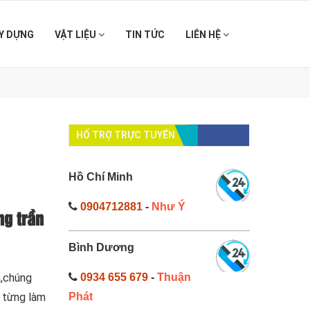
Y DỰNG
VẬT LIỆU
TIN TỨC
LIÊN HỆ
HỔ TRỢ TRỰC TUYẾN
Hồ Chí Minh
0904712881
-
Như Ý
ng trần
Bình Dương
0934 655 679
-
Thuận
a,chúng
Phát
ã từng làm