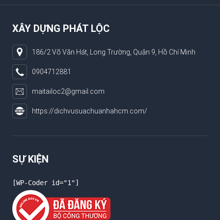
XÂY DỰNG PHÁT LỘC
186/2 Võ Văn Hát, Long Trường, Quận 9, Hồ Chí Minh
0904712881
maitailoc2@gmail.com
https://dichvusuachuanhahcm.com/
SỰ KIỆN
[WP-Coder id="1"]