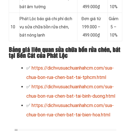
bát âm tường
499.000₫
10%
Phát Lộc báo giá chi phí dịch
Đơn giá từ
Giảm
10
vụ sửa chữa bồn rửa chén,
199.000 –
5 –
bát nóng lạnh
499.000₫
10%
Bảng giá liên quan sửa chữa bồn rửa chén, bát
tại Bến Cát của Phát Lộc
✅
https://dichvusuachuanhahcm.com/sua-
chua-bon-rua-chen-bat-tai-tphcm.html
✅
https://dichvusuachuanhahcm.com/sua-
chua-bon-rua-chen-bat-tai-binh-duong.html
✅
https://dichvusuachuanhahcm.com/sua-
chua-bon-rua-chen-bat-tai-bien-hoa.html