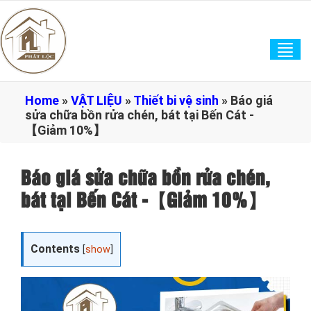
Tog
navi
Home
»
VẬT LIỆU
»
Thiết bi vệ sinh
»
Báo giá
sửa chữa bồn rửa chén, bát tại Bến Cát -
【Giảm 10%】
Báo giá sửa chữa bồn rửa chén,
bát tại Bến Cát -【Giảm 10%】
Contents
[
show
]