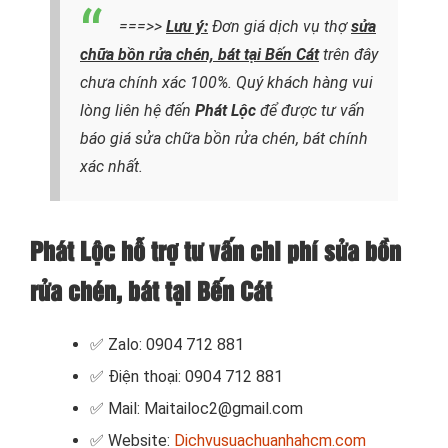
===>>
Lưu ý:
Đơn giá dịch vụ thợ
sửa
chữa
bồn rửa chén, bát tại Bến Cát
trên đây
chưa chính xác 100%. Quý khách hàng vui
lòng liên hệ đến
Phát Lộc
để được tư vấn
báo giá sửa chữa bồn rửa chén, bát chính
xác nhất.
Phát Lộc hỗ trợ tư vấn chi phí sửa bồn
rửa chén, bát tại Bến Cát
✅ Zalo: 0904 712 881
✅ Điện thoại: 0904 712 881
✅ Mail: Maitailoc2@gmail.com
✅ Website:
Dichvusuachuanhahcm.com