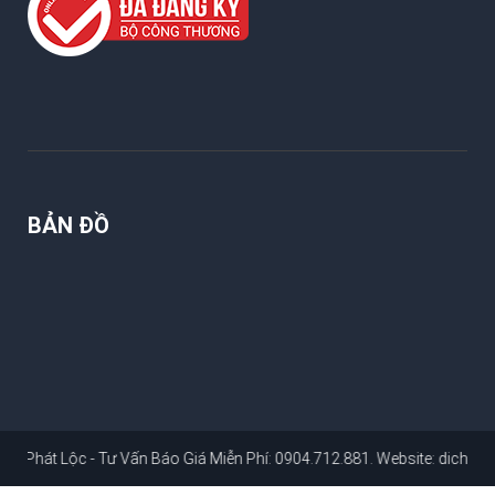
BẢN ĐỒ
ộc - Tư Vấn Báo Giá Miễn Phí: 0904.712.881
. Website:
dichvusuachuan