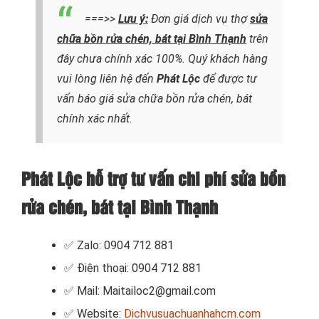
===>>
Lưu ý:
Đơn giá dịch vụ thợ
sửa
chữa
bồn rửa chén, bát tại Bình Thạnh
trên
đây chưa chính xác 100%. Quý khách hàng
vui lòng liên hệ đến
Phát Lộc
để được tư
vấn báo giá sửa chữa bồn rửa chén, bát
chính xác nhất.
Phát Lộc hỗ trợ tư vấn chi phí sửa bồn
rửa chén, bát tại Bình Thạnh
✅ Zalo: 0904 712 881
✅ Điện thoại: 0904 712 881
✅ Mail: Maitailoc2@gmail.com
✅ Website:
Dichvusuachuanhahcm.com