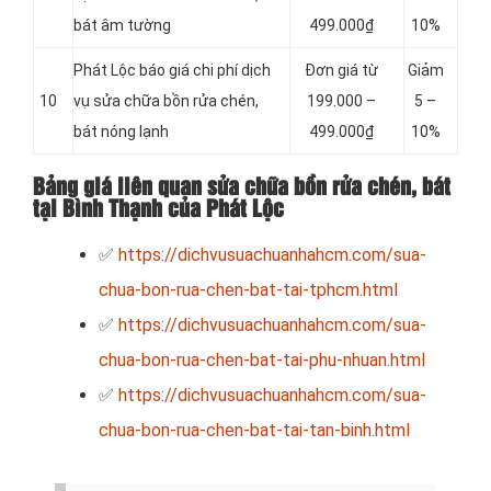
bát âm tường
499.000₫
10%
Phát Lộc báo giá chi phí dịch
Đơn giá từ
Giảm
10
vụ sửa chữa bồn rửa chén,
199.000 –
5 –
bát nóng lạnh
499.000₫
10%
Bảng giá liên quan sửa chữa bồn rửa chén, bát
tại Bình Thạnh của Phát Lộc
✅
https://dichvusuachuanhahcm.com/sua-
chua-bon-rua-chen-bat-tai-tphcm.html
✅
https://dichvusuachuanhahcm.com/sua-
chua-bon-rua-chen-bat-tai-phu-nhuan.html
✅
https://dichvusuachuanhahcm.com/sua-
chua-bon-rua-chen-bat-tai-tan-binh.html