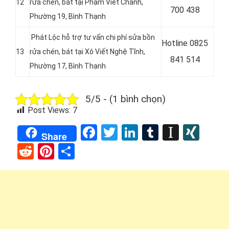
12
rửa chén, bát tại
Phạm Viết Chánh,
700 438
Phường 19, Bình Thạnh
Phát Lộc hỗ trợ tư vấn chi phí sửa bồn
Hotline
0825
13
rửa chén, bát tại Xô Viết Nghệ Tĩnh,
841 514
Phường 17, Bình Thạnh
5/5 - (1 bình chọn)
Post Views:
7
Facebook
Twitter
LinkedIn
Tumblr
Instap
XIN
Share
Reddit
Pinterest
Share