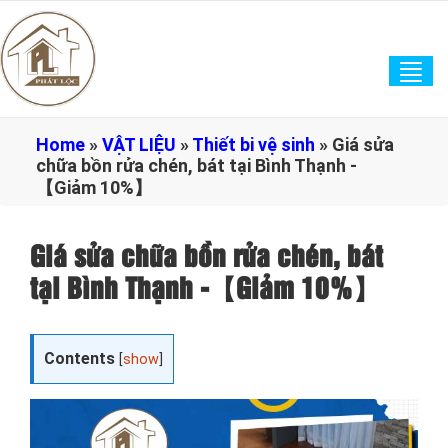
Tog
navi
Home
»
VẬT LIỆU
»
Thiết bi vệ sinh
»
Giá sửa
chữa bồn rửa chén, bát tại Bình Thạnh -
【Giảm 10%】
Giá sửa chữa bồn rửa chén, bát
tại Bình Thạnh -【Giảm 10%】
Contents
[
show
]