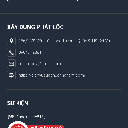
XÂY DỰNG PHÁT LỘC
186/2 Võ Văn Hát, Long Trường, Quận 9, Hồ Chí Minh
0904712881
maitailoc2@gmail.com
https://dichvusuachuanhahcm.com/
SỰ KIỆN
[WP-Coder id="1"]