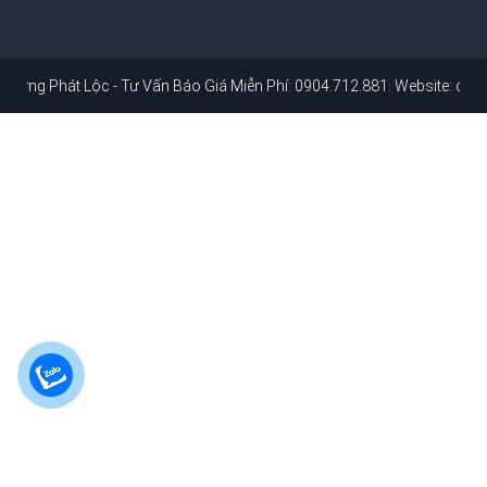
t Lộc - Tư Vấn Báo Giá Miễn Phí: 0904.712.881
. Website:
dichvusuach