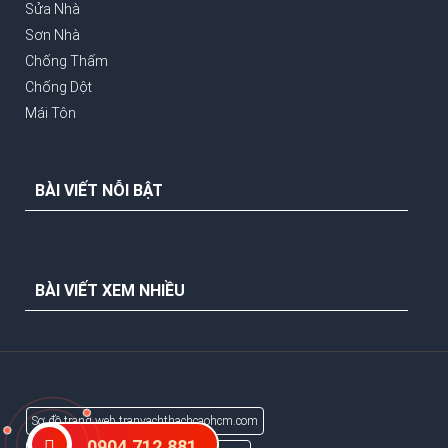
Sửa Nhà
Sơn Nhà
Chống Thấm
Chống Dột
Mái Tôn
BÀI VIẾT NỖI BẬT
BÀI VIẾT XEM NHIỀU
Sơ đồ trang web tranvachthachcaohcm.com
0904.712.881