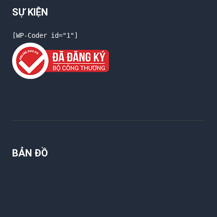
SỰ KIỆN
[WP-Coder id="1"]
BẢN ĐỒ