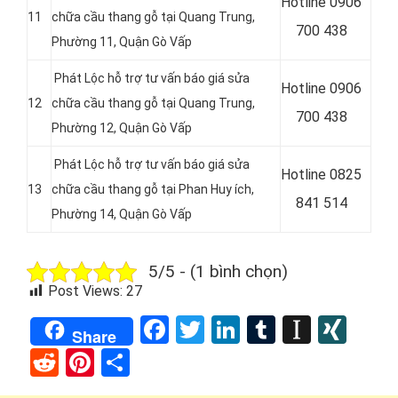
Hotline
0906
11
chữa cầu thang gỗ tại
Quang Trung,
700 438
Phường 11, Quận Gò Vấp
Phát Lộc hỗ trợ tư vấn báo giá sửa
Hotline
0906
12
chữa cầu thang gỗ tại
Quang Trung,
700 438
Phường 12, Quận Gò Vấp
Phát Lộc hỗ trợ tư vấn báo giá sửa
Hotline
0825
13
chữa cầu thang gỗ tại
Phan Huy ích,
841 514
Phường 14, Quận Gò Vấp
5/5 - (1 bình chọn)
Post Views:
27
Facebook
Twitter
LinkedIn
Tumblr
Instap
XIN
Share
Reddit
Pinterest
Share