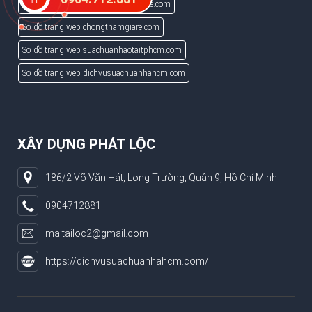
Sơ đồ trang web suanhatrongoigiare.com
Sơ đồ trang web chongthamgiare.com
Sơ đồ trang web suachuanhaotaitphcm.com
Sơ đồ trang web dichvusuachuanhahcm.com
XÂY DỰNG PHÁT LỘC
186/2 Võ Văn Hát, Long Trường, Quận 9, Hồ Chí Minh
0904712881
maitailoc2@gmail.com
https://dichvusuachuanhahcm.com/