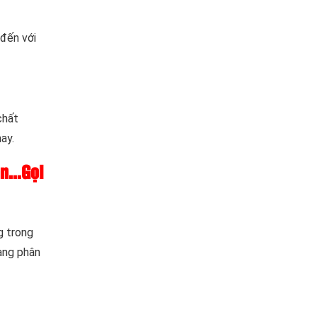
 đến với
chất
ay.
ạn…Gọi
g trong
ang phân