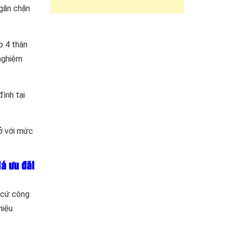
ngăn chặn
p 4 thân
 nghiệm
đình tại
 ở với mức
iá ưu đãi
t cứ công
hiệu