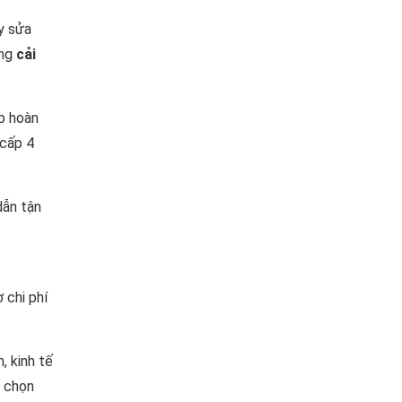
y sửa
ông
cải
úp hoàn
 cấp 4
dẫn tận
 chi phí
, kinh tế
a chọn