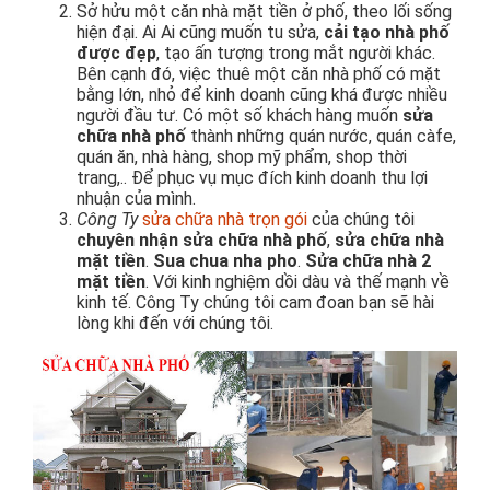
Sở hửu một căn nhà mặt tiền ở phố, theo lối sống
hiện đại. Ai Ai cũng muốn tu sửa,
cải tạo nhà phố
được đẹp
, tạo ấn tượng trong mắt người khác.
Bên cạnh đó, việc thuê một căn nhà phố có mặt
bằng lớn, nhỏ để kinh doanh cũng khá được nhiều
người đầu tư. Có một số khách hàng muốn
sửa
chữa nhà phố
thành những quán nước, quán càfe,
quán ăn, nhà hàng, shop mỹ phẩm, shop thời
trang,.. Để phục vụ mục đích kinh doanh thu lợi
nhuận của mình.
Công Ty
sửa chữa nhà trọn gói
của chúng tôi
chuyên nhận sửa chữa nhà phố
,
sửa chữa nhà
mặt tiền
.
Sua chua nha pho
.
Sửa chữa nhà 2
mặt tiền
. Với kinh nghiệm dồi dàu và thế mạnh về
kinh tế. Công Ty chúng tôi cam đoan bạn sẽ hài
lòng khi đến với chúng tôi.