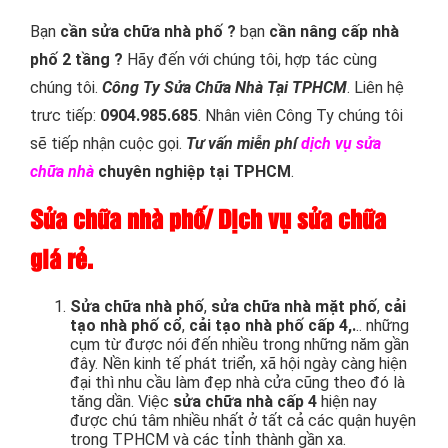
Bạn
cần sửa chữa nhà phố ?
bạn
cần nâng cấp nhà
phố 2 tầng ?
Hãy đến với chúng tôi, hợp tác cùng
chúng tôi.
Công Ty Sửa Chữa Nhà Tại TPHCM
. Liên hệ
trưc tiếp:
0904.985.685
. Nhân viên Công Ty chúng tôi
sẽ tiếp nhận cuộc gọi.
T
ư vấn miễn phí
dịch vụ sửa
chữa nhà
chuyên nghiệp tại TPHCM
.
Sửa chữa nhà phố
/
Dịch vụ sửa chữa
giá rẻ
.
Sửa chữa nhà phố
,
sửa chữa nhà mặt phố
,
cải
tạo nhà phố cổ
,
cải tạo nhà phố cấp 4,.
.. những
cụm từ được nói đến nhiều trong những năm gần
đây. Nền kinh tế phát triển, xã hội ngày càng hiện
đại thì nhu cầu làm đẹp nhà cửa cũng theo đó là
tăng dần. Việc
sửa chữa nhà cấp 4
hiện nay
được chú tâm nhiều nhất ở tất cả các quận huyện
trong TPHCM và các tỉnh thành gần xa.