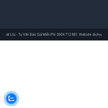
Tư Vấn Báo Giá Miễn Phí: 0904.712.881
. Website:
dichvusuachuanhah