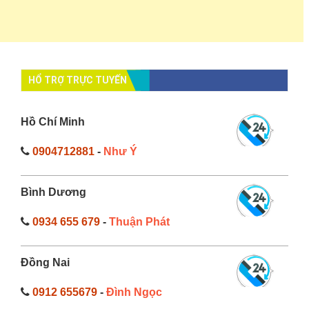
HỔ TRỢ TRỰC TUYẾN
Hồ Chí Minh
0904712881
-
Như Ý
Bình Dương
0934 655 679
-
Thuận Phát
Đồng Nai
0912 655679
-
Đình Ngọc