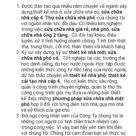
Được đào tạo qua nhiều năm chuyên về ngành xây
dựng,
thiết kế nhà ở
,
sửa chữa nhà cũ
,
sửa chữa
nhà cấp 4
.
Thợ sửa chữa nhà phố
của chúng tôi
với nguồn nhân lực dồi dàu. Có nhiều kim nghiệm
trong việc
sửa chữa nhà giá rẻ, nhà phố
,
sửa
chữa nhà ống 2 tầng
,.. Có đôi tay khéo, điêu
luyên, xử lí tình huống nhanh chóng. Tính tình thật
tha, trung thực, cởi mở, thân thiên với khách hàng.
Kỷ sư xây dưng, kỷ sư
thiết kế nhà mới
,
sửa
chữa nhà phố cổ
,.. Tốt nghiệp tại các trường đại
học danh tiếng, du học nước ngoài. Học tập được
những kiến thức rộng từ nền tảng của nước ngoài,
dự hội thảo chuyên về
thiết kế nhà phố
,
thiết kế
cải tạo nhà cấp 4
,.. Họ có kiến thức sâu rộng,
quản lí công trình chuyên nghiệp, quản lý thợ thi
công công trình giỏi. Họ đưa ra những bản thiết
kế đẹp, những
phương pháp sửa chữa nhà mặt
phố
hợp lí đối với từng diện tích nhà, quy mô nhà
và sở thích của gia chủ.
Đội ngũ công nhân viên của Công Ty chúng tôi là
những con người có tinh thần trách nhiệm cao
trong công việc. Vì vậy, bạn hãy yên tâm khi đén
với chúng tôi. Chúng tôi cam đoan bạn sẽ thực sự