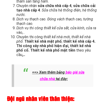
thấm sàn tầng hầm.
Chuyên nhận
sửa chữa nhà cấp 4
,
sửa chữa cải
tạo nhà cấp 4
.
Sửa chữa hệ thống điện, hệ thống
nước.
Dịch vụ thạch cao. Đóng vách thạch cao, tường
thạch cao.
Dịch vụ thi công thiết kế cửa sắt, cửa kính, cửa ra
vào,..
Chuyên thi công
thiết kế nhà mới
,
thiết kế nhà
phố
.
Thiết kế nhà mặt phố
,
thiết kế nhà cấp 4.
Thi công xây nhà phố hiện đại, thiết kế nhà
phố cổ. Thiết kế nhà phố mặt tiền
theo yêu
cầu
,..
==> Xem thêm bảng
báo giá sửa
chữa nhà
tại đây:
Đội ngũ nhân viên thân thiện: