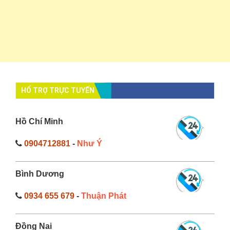
HỔ TRỢ TRỰC TUYẾN
Hồ Chí Minh
0904712881
-
Như Ý
Bình Dương
0934 655 679
-
Thuận Phát
Đồng Nai