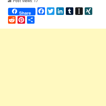
Post Views:
17
Facebook
Twitter
LinkedIn
Tumblr
Instap
XIN
Share
Reddit
Pinterest
Share