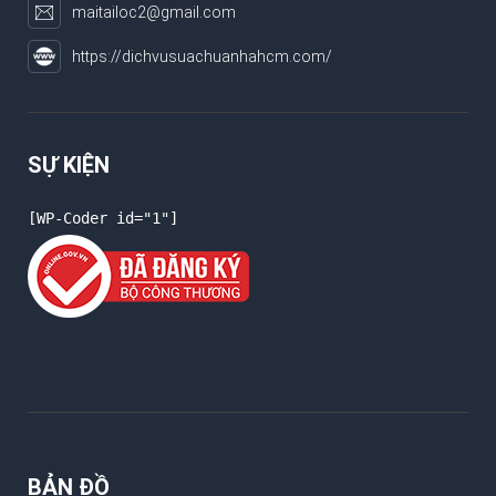
maitailoc2@gmail.com
https://dichvusuachuanhahcm.com/
SỰ KIỆN
[WP-Coder id="1"]
BẢN ĐỒ