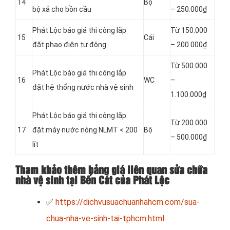
14
Bộ
bộ xả cho bồn cầu
– 250.000₫
Phát Lộc báo giá thi công lắp
Từ 150.000
15
Cái
đặt phao điện tự động
– 200.000₫
Từ 500.000
Phát Lộc báo giá thi công lắp
16
WC
–
đặt hệ thống nước nhà vệ sinh
1.100.000₫
Phát Lộc báo giá thi công lắp
Từ 200.000
17
đặt máy nước nóng NLMT < 200
Bộ
– 500.000₫
lít
Tham khảo thêm bảng giá liên quan sửa chữa
nhà vệ sinh tại Bến Cát của Phát Lộc
✅
https://dichvusuachuanhahcm.com/sua-
chua-nha-ve-sinh-tai-tphcm.html