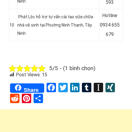
Ninh
593
Hotline
Phát Lộc hỗ trợ tư vấn cải tạo sửa chữa
0
934 655
10
nhà vệ sinh tại Phường Ninh Thạnh
, Tây
Ninh
679
5/5 - (1 bình chọn)
Post Views:
15
Facebook
Twitter
LinkedIn
Tumblr
Instap
XIN
Share
Reddit
Pinterest
Share