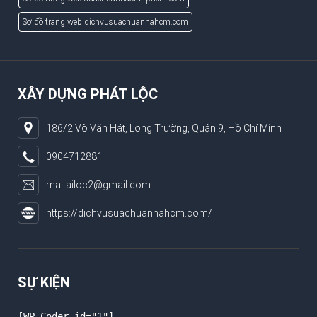
Sơ đồ trang web dichvusuachuanhahcm.com
XÂY DỰNG PHÁT LỘC
186/2 Võ Văn Hát, Long Trường, Quận 9, Hồ Chí Minh
0904712881
maitailoc2@gmail.com
https://dichvusuachuanhahcm.com/
SỰ KIỆN
[WP-Coder id="1"]