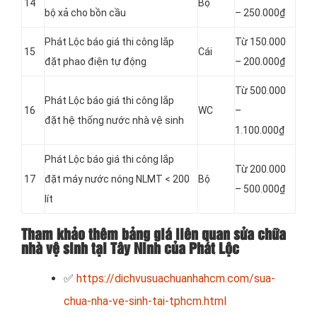
14
Bộ
bộ xả cho bồn cầu
– 250.000₫
Phát Lộc báo giá thi công lắp
Từ 150.000
15
Cái
đặt phao điện tự động
– 200.000₫
Từ 500.000
Phát Lộc báo giá thi công lắp
16
WC
–
đặt hệ thống nước nhà vệ sinh
1.100.000₫
Phát Lộc báo giá thi công lắp
Từ 200.000
17
đặt máy nước nóng NLMT < 200
Bộ
– 500.000₫
lít
Tham khảo thêm bảng giá liên quan sửa chữa
nhà vệ sinh tại Tây Ninh của Phát Lộc
✅
https://dichvusuachuanhahcm.com/sua-
chua-nha-ve-sinh-tai-tphcm.html