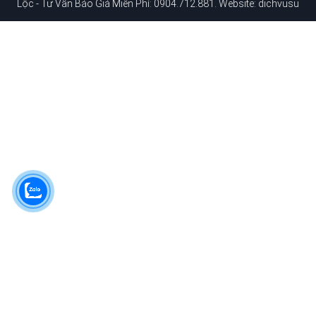
 Tư Vấn Báo Giá Miễn Phí: 0904.712.881
. Website:
dichvusuachuanhah