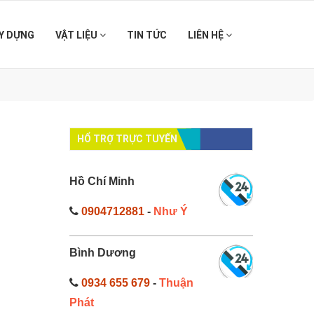
Y DỰNG
VẬT LIỆU
TIN TỨC
LIÊN HỆ
HỔ TRỢ TRỰC TUYẾN
Hồ Chí Minh
0904712881
-
Như Ý
Bình Dương
0934 655 679
-
Thuận
Phát