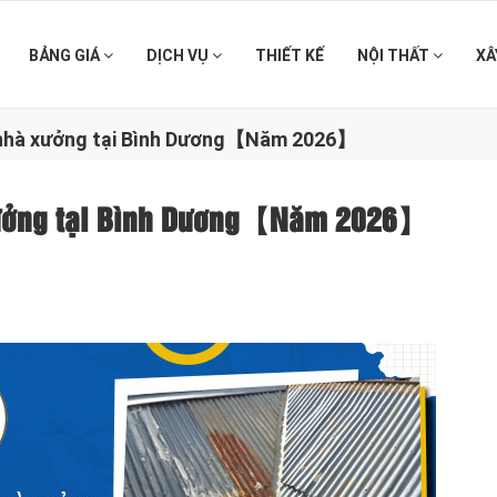
BẢNG GIÁ
DỊCH VỤ
THIẾT KẾ
NỘI THẤT
XÂ
n nhà xưởng tại Bình Dương【Năm 2026】
 xưởng tại Bình Dương【Năm 2026】