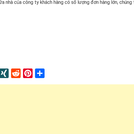
ữa nhà của công ty khách hàng có số lượng đơn hàng lớn, chúng 
In
blr
Instapaper
XING
Reddit
Pinterest
Share