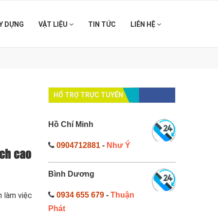
Y DỰNG
VẬT LIỆU
TIN TỨC
LIÊN HỆ
HỔ TRỢ TRỰC TUYẾN
Hồ Chí Minh
0904712881
-
Như Ý
ạch cao
Bình Dương
0934 655 679
-
Thuận
h làm việc
Phát