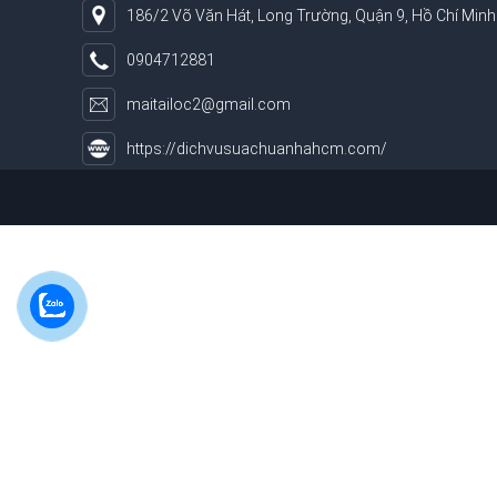
186/2 Võ Văn Hát, Long Trường, Quận 9, Hồ Chí Minh
0904712881
maitailoc2@gmail.com
https://dichvusuachuanhahcm.com/