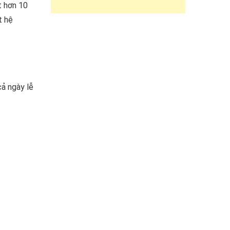
t hơn 10
t hệ
ả ngày lễ