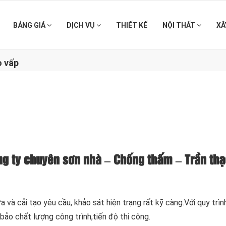
BẢNG GIÁ
DỊCH VỤ
THIẾT KẾ
NỘI THẤT
XÂ
ò vấp
ng ty chuyên sơn nhà – Chống thấm – Trần th
 và cải tạo yêu cầu, khảo sát hiện trạng rất kỹ càng.Với quy trìn
bảo chất lượng công trình,tiến độ thi công.