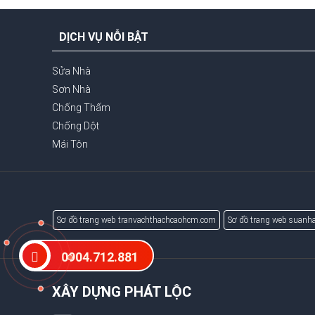
DỊCH VỤ NỖI BẬT
Sửa Nhà
Sơn Nhà
Chống Thấm
Chống Dột
Mái Tôn
Sơ đồ trang web tranvachthachcaohcm.com
Sơ đồ trang web suanha
0904.712.881
XÂY DỰNG PHÁT LỘC