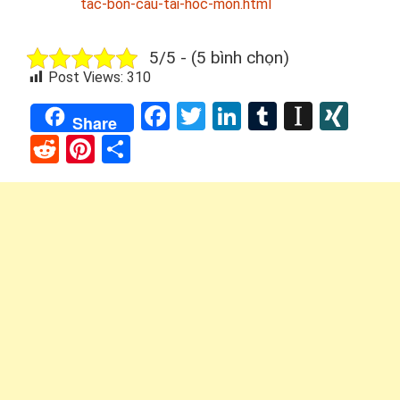
tac-bon-cau-tai-hoc-mon.html
5/5 - (5 bình chọn)
Post Views:
310
Facebook
Twitter
LinkedIn
Tumblr
Instap
XIN
Share
Reddit
Pinterest
Share