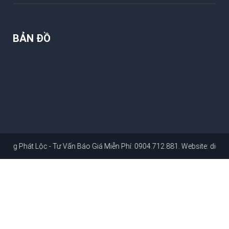
BẢN ĐỒ
 Lộc - Tư Vấn Báo Giá Miễn Phí: 0904.712.881
. Website:
dichvusuachu