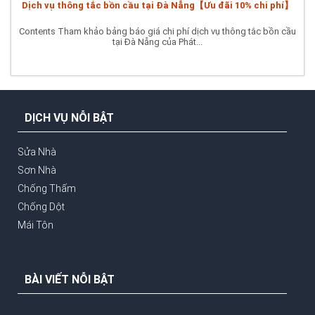
Dịch vụ thông tắc bồn cầu tại Đà Nẵng【Ưu đãi 10% chi phí】
Contents Tham khảo bảng báo giá chi phí dịch vụ thông tắc bồn cầu
tại Đà Nẵng của Phát...
DỊCH VỤ NỖI BẬT
Sửa Nhà
Sơn Nhà
Chống Thấm
Chống Dột
Mái Tôn
BÀI VIẾT NỖI BẬT