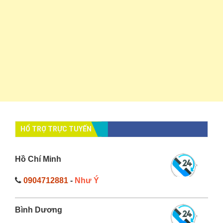
HỔ TRỢ TRỰC TUYẾN
Hồ Chí Minh
0904712881
-
Như Ý
Bình Dương