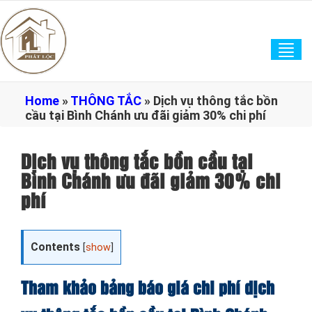
Tog
navi
Home
»
THÔNG TẮC
»
Dịch vụ thông tắc bồn
cầu tại Bình Chánh ưu đãi giảm 30% chi phí
Dịch vụ thông tắc bồn cầu tại
Bình Chánh ưu đãi giảm 30% chi
phí
Contents
[
show
]
Tham khảo bảng báo giá chi phí dịch