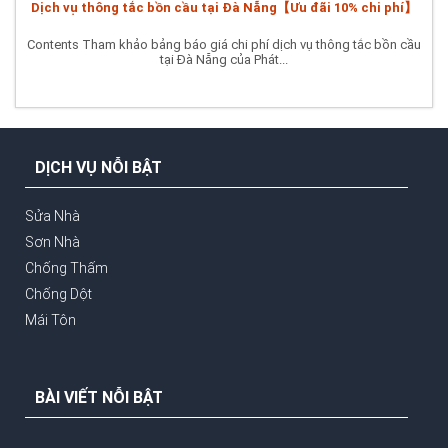
Dịch vụ thông tắc bồn cầu tại Đà Nẵng【Ưu đãi 10% chi phí】
Contents Tham khảo bảng báo giá chi phí dịch vụ thông tắc bồn cầu
tại Đà Nẵng của Phát...
DỊCH VỤ NỖI BẬT
Sửa Nhà
Sơn Nhà
Chống Thấm
Chống Dột
Mái Tôn
BÀI VIẾT NỖI BẬT