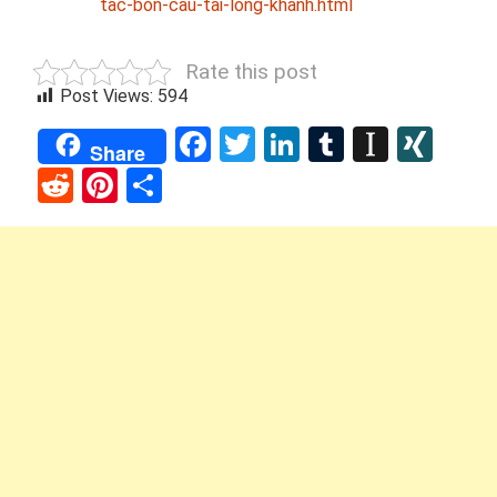
tac-bon-cau-tai-long-khanh.html
Rate this post
Post Views:
594
Facebook
Twitter
LinkedIn
Tumblr
Instap
XIN
Share
Reddit
Pinterest
Share