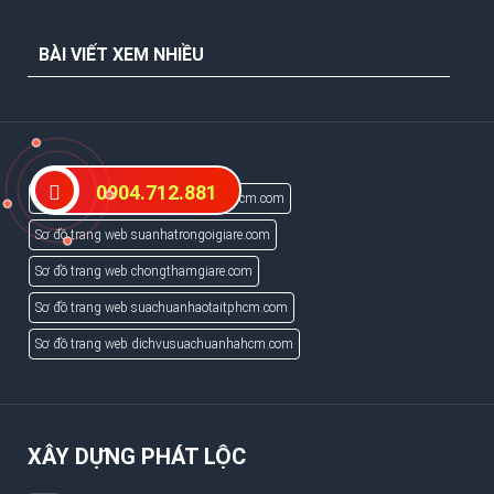
BÀI VIẾT XEM NHIỀU
0904.712.881
Sơ đồ trang web tranvachthachcaohcm.com
Sơ đồ trang web suanhatrongoigiare.com
Sơ đồ trang web chongthamgiare.com
Sơ đồ trang web suachuanhaotaitphcm.com
Sơ đồ trang web dichvusuachuanhahcm.com
XÂY DỰNG PHÁT LỘC