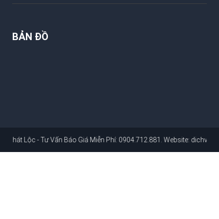
BẢN ĐỒ
ộc - Tư Vấn Báo Giá Miễn Phí: 0904.712.881
. Website:
dichvusuachuan