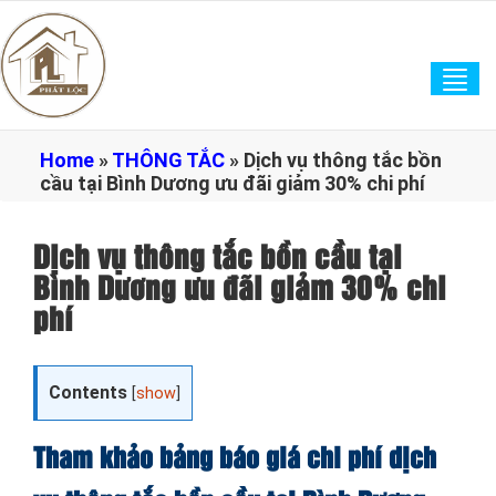
Tog
navi
Home
»
THÔNG TẮC
»
Dịch vụ thông tắc bồn
cầu tại Bình Dương ưu đãi giảm 30% chi phí
Dịch vụ thông tắc bồn cầu tại
Bình Dương ưu đãi giảm 30% chi
phí
Contents
[
show
]
Tham khảo bảng báo giá chi phí dịch