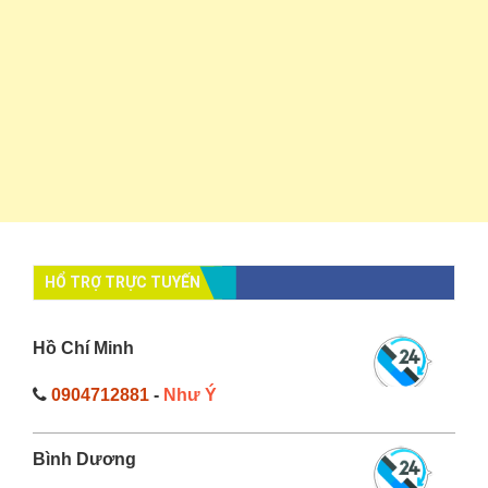
HỔ TRỢ TRỰC TUYẾN
Hồ Chí Minh
0904712881
-
Như Ý
Bình Dương