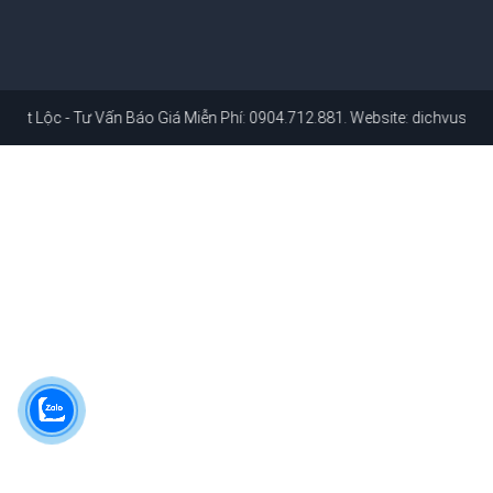
Tư Vấn Báo Giá Miễn Phí: 0904.712.881
. Website:
dichvusuachuanhahc