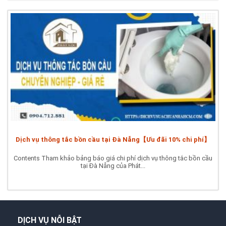
Dịch vụ thông tắc bồn cầu tại Đà Nẵng【Ưu đãi 10% chi phí】
Contents Tham khảo bảng báo giá chi phí dịch vụ thông tắc bồn cầu
tại Đà Nẵng của Phát...
DỊCH VỤ NỖI BẬT