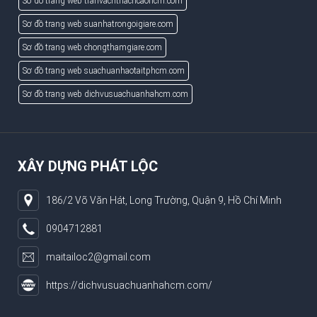
Sơ đồ trang web tranvachthachcaohcm.com
Sơ đồ trang web suanhatrongoigiare.com
Sơ đồ trang web chongthamgiare.com
Sơ đồ trang web suachuanhaotaitphcm.com
Sơ đồ trang web dichvusuachuanhahcm.com
XÂY DỰNG PHÁT LỘC
186/2 Võ Văn Hát, Long Trường, Quận 9, Hồ Chí Minh
0904712881
maitailoc2@gmail.com
https://dichvusuachuanhahcm.com/