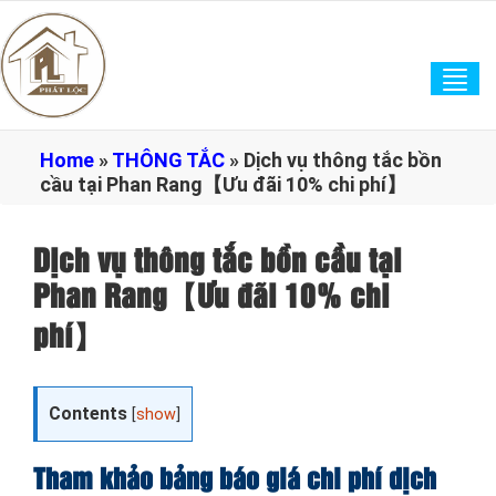
Tog
navi
Home
»
THÔNG TẮC
»
Dịch vụ thông tắc bồn
cầu tại Phan Rang【Ưu đãi 10% chi phí】
Dịch vụ thông tắc bồn cầu tại
Phan Rang【Ưu đãi 10% chi
phí】
Contents
[
show
]
Tham khảo bảng báo giá chi phí dịch