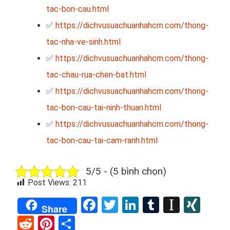
tac-bon-cau.html
✅
https://dichvusuachuanhahcm.com/thong-
tac-nha-ve-sinh.html
✅
https://dichvusuachuanhahcm.com/thong-
tac-chau-rua-chen-bat.html
✅
https://dichvusuachuanhahcm.com/thong-
tac-bon-cau-tai-ninh-thuan.html
✅
https://dichvusuachuanhahcm.com/thong-
tac-bon-cau-tai-cam-ranh.html
5/5 - (5 bình chọn)
Post Views:
211
Facebook
Twitter
LinkedIn
Tumblr
Instap
XIN
Share
Reddit
Pinterest
Share