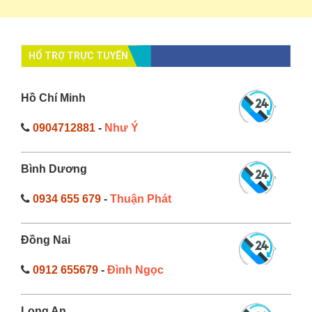
HỔ TRỢ TRỰC TUYẾN
Hồ Chí Minh
0904712881
-
Như Ý
Bình Dương
0934 655 679
-
Thuận Phát
Đồng Nai
0912 655679
-
Đình Ngọc
Long An