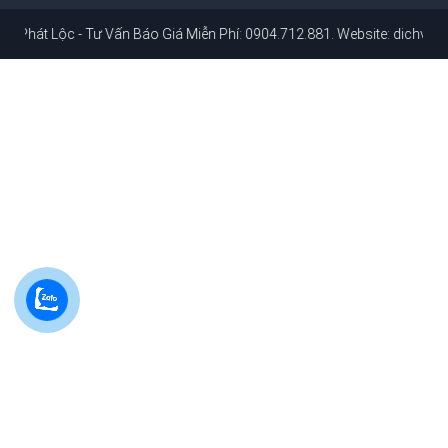
 - Tư Vấn Báo Giá Miễn Phí: 0904.712.881
. Website:
dichvusuachuanh