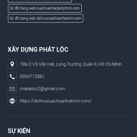
Sơ đồ trang web suachuanhaotaitphcm.com
Sơ đồ trang web dichvusuachuanhahcm.com
XÂY DỰNG PHÁT LỘC
186/2 Võ Văn Hát, Long Trường, Quận 9, Hồ Chí Minh
0904712881
maitailoc2@gmail.com
https://dichvusuachuanhahcm.com/
SỰ KIỆN