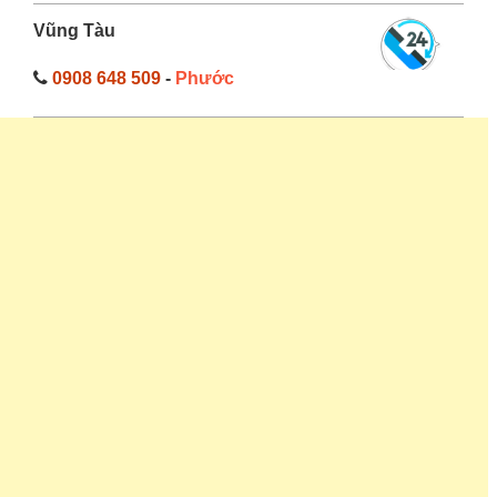
Vũng Tàu
0908 648 509
-
Phước