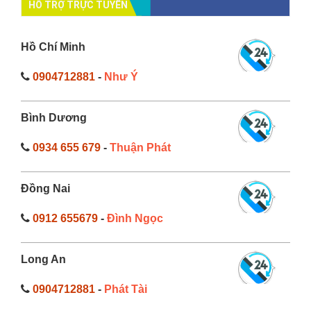
HỔ TRỢ TRỰC TUYẾN
Hồ Chí Minh
0904712881
-
Như Ý
Bình Dương
0934 655 679
-
Thuận Phát
Đồng Nai
0912 655679
-
Đình Ngọc
Long An
0904712881
-
Phát Tài