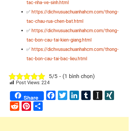
tac-nha-ve-sinh.html
✅
https://dichvusuachuanhahcm.com/thong-
tac-chau-rua-chen-bat.html
✅
https://dichvusuachuanhahcm.com/thong-
tac-bon-cau-tai-kien-giang.html
✅
https://dichvusuachuanhahcm.com/thong-
tac-bon-cau-tai-bac-lieu.html
5/5 - (1 bình chọn)
Post Views:
224
Facebook
Twitter
LinkedIn
Tumblr
Instap
XIN
Share
Reddit
Pinterest
Share