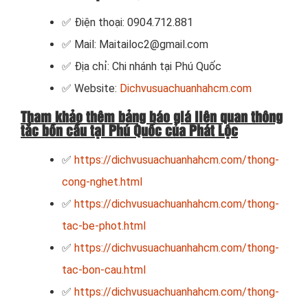
✅ Điện thoại: 0904.712.881
✅ Mail: Maitailoc2@gmail.com
✅ Địa chỉ: Chi nhánh tại Phú Quốc
✅ Website:
Dichvusuachuanhahcm.com
Tham khảo thêm bảng báo giá liên quan thông
tắc bồn cầu tại Phú Quốc của Phát Lộc
✅
https://dichvusuachuanhahcm.com/thong-
cong-nghet.html
✅
https://dichvusuachuanhahcm.com/thong-
tac-be-phot.html
✅
https://dichvusuachuanhahcm.com/thong-
tac-bon-cau.html
✅
https://dichvusuachuanhahcm.com/thong-