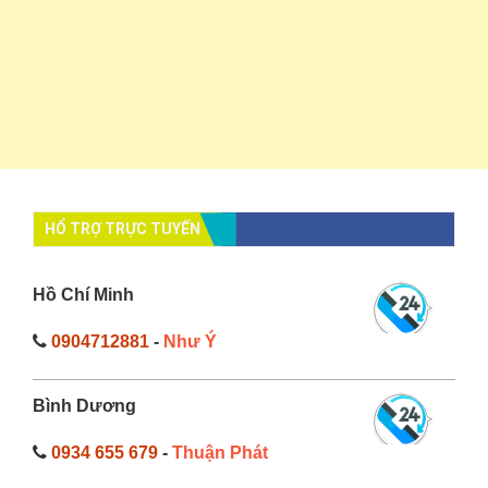
HỔ TRỢ TRỰC TUYẾN
Hồ Chí Minh
0904712881
-
Như Ý
Bình Dương
0934 655 679
-
Thuận Phát