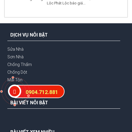
Lộc Phát Lộc báo giá...
DỊCH VỤ NỖI BẬT
Sửa Nhà
Sơn Nhà
Chống Thấm
Chống Dột
Mái Tôn
0904.712.881
BÀI VIẾT NỖI BẬT