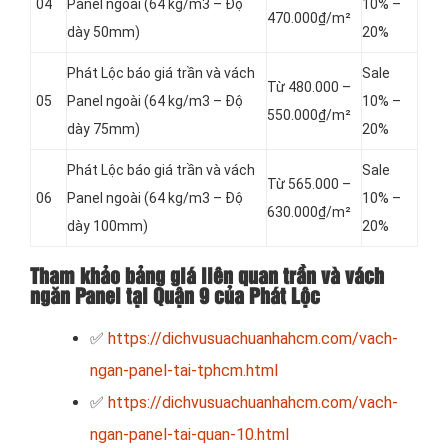
04
Panel
ngoài (64 kg/m3 – Độ
10% –
470.000₫/m²
dày 50mm)
20%
Phát Lộc báo giá trần và vách
Sale
Từ 480.000 –
05
Panel
ngoài (64 kg/m3 – Độ
10% –
550.000₫/m²
dày 75mm)
20%
Phát Lộc báo giá trần và vách
Sale
Từ 565.000 –
06
Panel
ngoài (64 kg/m3 – Độ
10% –
630.000₫/m²
dày 100mm)
20%
Tham khảo bảng giá liên quan trần và vách
ngăn Panel tại Quận 9 của Phát Lộc
✅
https://dichvusuachuanhahcm.com/vach-
ngan-panel-tai-tphcm.html
✅
https://dichvusuachuanhahcm.com/vach-
ngan-panel-tai-quan-10.html