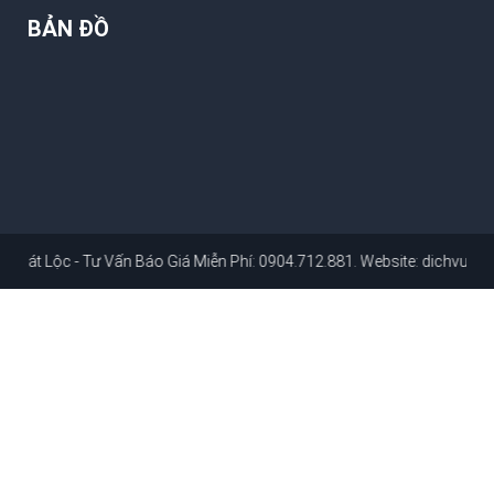
BẢN ĐỒ
Tư Vấn Báo Giá Miễn Phí: 0904.712.881
. Website:
dichvusuachuanhah