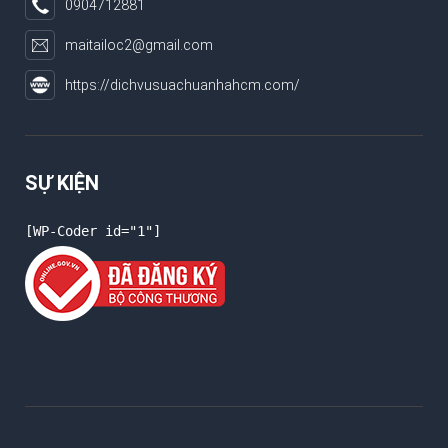
0904712881
maitailoc2@gmail.com
https://dichvusuachuanhahcm.com/
SỰ KIỆN
[WP-Coder id="1"]