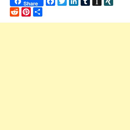
Facebook
Twitter
LinkedIn
Tumblr
Instap
XIN
Share
Reddit
Pinterest
Share