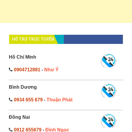
HỔ TRỢ TRỰC TUYẾN
Hồ Chí Minh
0904712881
-
Như Ý
Bình Dương
0934 655 679
-
Thuận Phát
Đồng Nai
0912 655679
-
Đình Ngọc