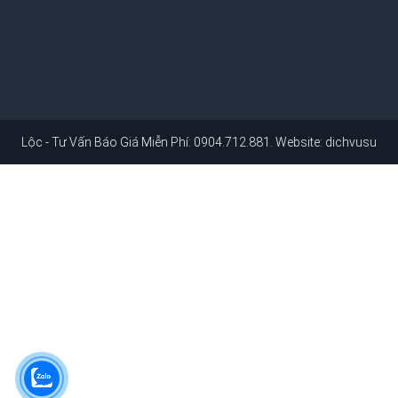
ư Vấn Báo Giá Miễn Phí: 0904.712.881
. Website:
dichvusuachuanhahc