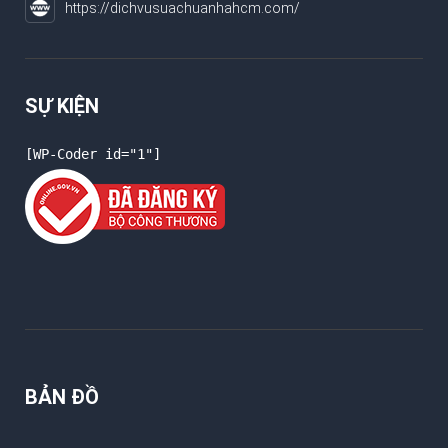
https://dichvusuachuanhahcm.com/
SỰ KIỆN
[WP-Coder id="1"]
BẢN ĐỒ