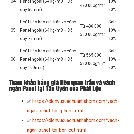
04
Panel
ngoài (64 kg/m3 – Độ
10% –
470.000₫/m²
dày 50mm)
20%
Phát Lộc báo giá trần và vách
Sale
Từ 480.000 –
05
Panel
ngoài (64 kg/m3 – Độ
10% –
550.000₫/m²
dày 75mm)
20%
Phát Lộc báo giá trần và vách
Sale
Từ 565.000 –
06
Panel
ngoài (64 kg/m3 – Độ
10% –
630.000₫/m²
dày 100mm)
20%
Tham khảo bảng giá liên quan trần và vách
ngăn Panel tại Tân Uyên của Phát Lộc
✅
https://dichvusuachuanhahcm.com/vach-
ngan-panel-tai-tphcm.html
✅
https://dichvusuachuanhahcm.com/vach-
ngan-panel-tai-ben-cat.html