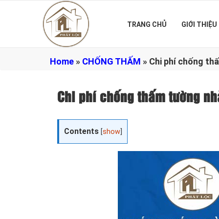
TRANG CHỦ
GIỚI THIỆU
Home
»
CHỐNG THẤM
»
Chi phí chống th
Chi phí chống thấm tường n
Contents
[
show
]