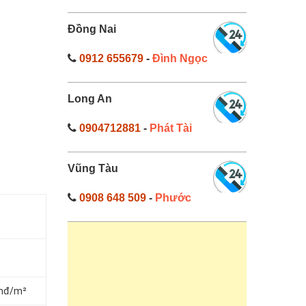
Đồng Nai
0912 655679
-
Đình Ngọc
Long An
0904712881
-
Phát Tài
Vũng Tàu
0908 648 509
-
Phước
vnđ/m²