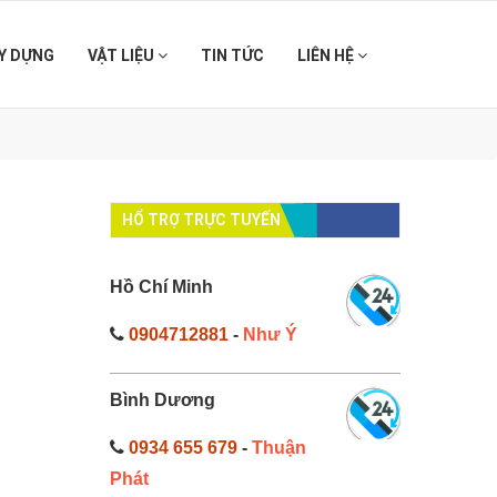
Y DỰNG
VẬT LIỆU
TIN TỨC
LIÊN HỆ
HỔ TRỢ TRỰC TUYẾN
Hồ Chí Minh
0904712881
-
Như Ý
Bình Dương
0934 655 679
-
Thuận
Phát