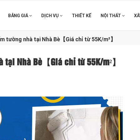
BẢNG GIÁ
DỊCH VỤ
THIẾT KẾ
NỘI THẤT
XÂ
ấm tường nhà tại Nhà Bè【Giá chỉ từ 55K/m²】
hà tại Nhà Bè【Giá chỉ từ 55K/m²】