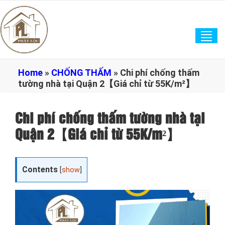
Tog
navi
Home
»
CHỐNG THẤM
»
Chi phí chống thấm
tường nhà tại Quận 2【Giá chỉ từ 55K/m²】
Chi phí chống thấm tường nhà tại
Quận 2【Giá chỉ từ 55K/m²】
Contents
[
show
]