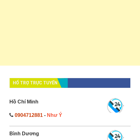
HỔ TRỢ TRỰC TUYẾN
Hồ Chí Minh
0904712881
-
Như Ý
Bình Dương