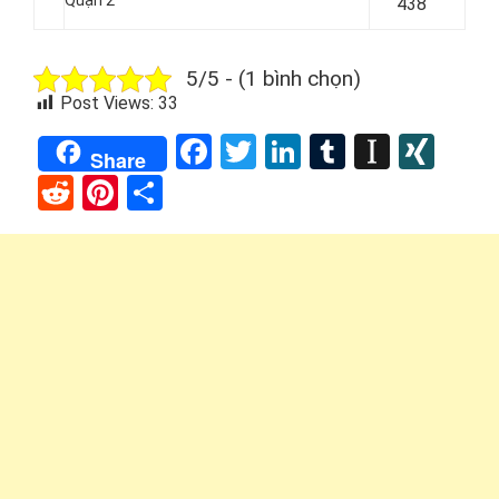
438
5/5 - (1 bình chọn)
Post Views:
33
Facebook
Twitter
LinkedIn
Tumblr
Instap
XIN
Share
Reddit
Pinterest
Share