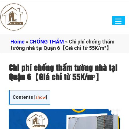
Tog
navi
Home
»
CHỐNG THẤM
»
Chi phí chống thấm
tường nhà tại Quận 6【Giá chỉ từ 55K/m²】
Chi phí chống thấm tường nhà tại
Quận 6【Giá chỉ từ 55K/m²】
Contents
[
show
]