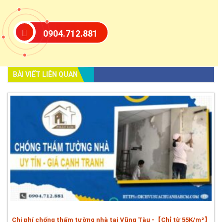
0904.712.881
BÀI VIẾT LIÊN QUAN
Chi phí chống thấm tường nhà tại Vũng Tàu -【Chỉ từ 55K/m²】