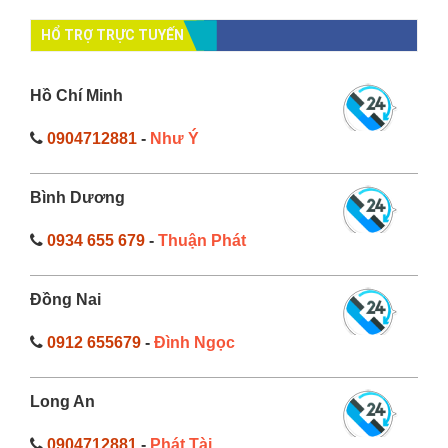
HỔ TRỢ TRỰC TUYẾN
Hồ Chí Minh
0904712881
-
Như Ý
Bình Dương
0934 655 679
-
Thuận Phát
Đồng Nai
0912 655679
-
Đình Ngọc
Long An
0904712881
-
Phát Tài