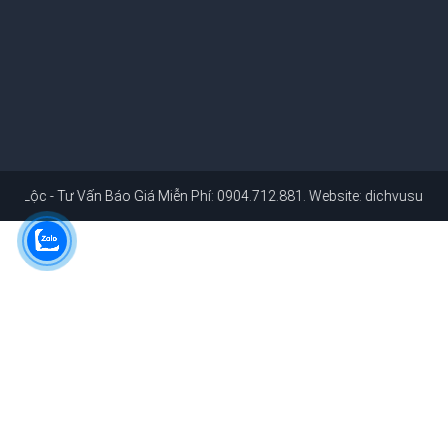
Vấn Báo Giá Miễn Phí: 0904.712.881
. Website:
dichvusuachuanhahcm.c