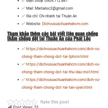
✅ Điện thoại: 0904.712.881
✅ Mail: Maitailoc2@gmail.com
✅ Địa chỉ: Chi nhánh tại Thuận An
✅ Website:
Dichvusuachuanhahcm.com
Tham khảo thêm các bài viết liên quan chống
thấm chống dột tại Thuận An của Phát Lộc
✅
https://dichvusuachuanhahcm.com/dich-vu-
chong-tham-chong-dot-tai-tphcm.html
✅
https://dichvusuachuanhahcm.com/dich-vu-
chong-tham-chong-dot-tai-thu-dau-mot.html
✅
https://dichvusuachuanhahcm.com/dich-vu-
chong-tham-chong-dot-tai-tan-uyen.html
Rate this post
Post Views:
53