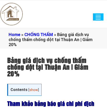
Tog
navi
Home
»
CHỐNG THẤM
»
Bảng giá dịch vụ
chống thấm chống dột tại Thuận An | Giảm
20%
Bảng giá dịch vụ chống thấm
chống dột tại Thuận An | Giảm
20%
Contents
[
show
]
Tham khảo bảng báo giá chi phí dịch