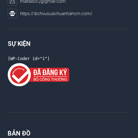
maitailoc2@gmail.com
https://dichvusuachuanhahcm.com/
SỰ KIỆN
[WP-Coder id="1"]
BẢN ĐỒ