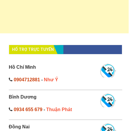
HỔ TRỢ TRỰC TUYẾN
Hồ Chí Minh
0904712881
-
Như Ý
Bình Dương
0934 655 679
-
Thuận Phát
Đồng Nai