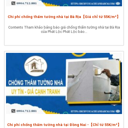
Chi phí chống thấm tường nhà tại Bà Rịa【Giá chỉ từ 55K/m²】
Contents Tham khảo bảng báo giá chống thấm tường nhà tại Bà Rịa
của Phát Lộc Phát Lộc báo...
Chi phí chống thấm tường nhà tại Đồng Nai -【Chỉ từ 55K/m²】