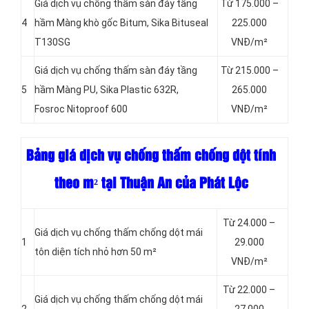
Giá dịch vụ chống thấm sàn đáy tầng
Từ 175.000 –
4
hầm Màng khò gốc Bitum, Sika Bituseal
225.000
T130SG
VNĐ/m²
Giá dịch vụ chống thấm sàn đáy tầng
Từ 215.000 –
5
hầm Màng PU, Sika Plastic 632R,
265.000
Fosroc Nitoproof 600
VNĐ/m²
Bảng giá dịch vụ chống thấm chống dột tính
theo m² tại Thuận An của Phát Lộc
Từ 24.000 –
Giá dịch vụ chống thấm chống dột mái
1
29.000
tôn diện tích nhỏ hơn 50 m²
VNĐ/m²
Từ 22.000 –
Giá dịch vụ chống thấm chống dột mái
2
27.000