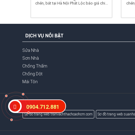
chén, bát tại Hà Nội Phát Lộc báo giá chi...
chén
DỊCH VỤ NỖI BẬT
Sửa Nhà
Sơn Nhà
Chống Thấm
Chống Dột
Mái Tôn
0904.712.881
Sơ đồ trang web tranvachthachcaohcm.com
Sơ đồ trang web suanha