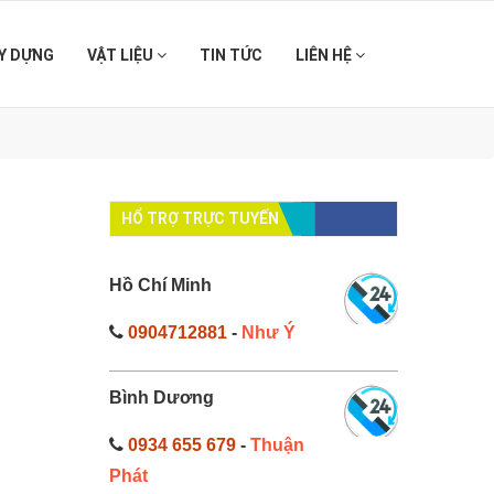
Y DỰNG
VẬT LIỆU
TIN TỨC
LIÊN HỆ
】
HỔ TRỢ TRỰC TUYẾN
Hồ Chí Minh
0904712881
-
Như Ý
Bình Dương
0934 655 679
-
Thuận
Phát