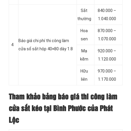
Sắt
840.000 –
thường
1.040.000
Hoa
870.000 –
sen
1.070.000
Báo giá chi phí thi công làm
4
cửa sổ sắt hộp 40×80 dày 1.8
Mạ
920.000 –
kẽm
1.120.000
Hữu
970.000 –
liên
1.170.000
Tham khảo bảng báo giá thi công làm
cửa sắt kéo tại Bình Phước của Phát
Lộc