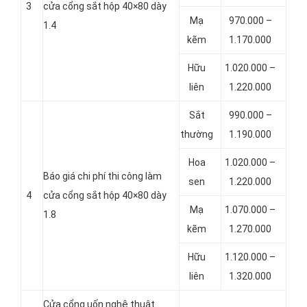
3
cửa cổng sắt hộp 40×80 dày
Mạ
970.000 –
1.4
kẽm
1.170.000
Hữu
1.020.000 –
liên
1.220.000
Sắt
990.000 –
thường
1.190.000
Hoa
1.020.000 –
Báo giá chi phí thi công làm
sen
1.220.000
4
cửa cổng sắt hộp 40×80 dày
Mạ
1.070.000 –
1.8
kẽm
1.270.000
Hữu
1.120.000 –
liên
1.320.000
Cửa cổng uốn nghệ thuật