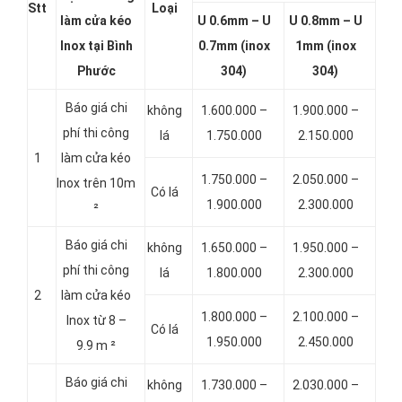
Stt
Loại
làm cửa kéo
U 0.6mm – U
U 0.8mm – U
Inox tại Bình
0.7mm (inox
1mm (inox
Phước
304)
304)
Báo giá chi
không
1.600.000 –
1.900.000 –
phí thi công
lá
1.750.000
2.150.000
1
làm cửa kéo
1.750.000 –
2.050.000 –
Inox trên 10m
Có lá
1.900.000
2.300.000
²
Báo giá chi
không
1.650.000 –
1.950.000 –
phí thi công
lá
1.800.000
2.300.000
2
làm cửa kéo
1.800.000 –
2.100.000 –
Inox từ 8 –
Có lá
1.950.000
2.450.000
9.9 m ²
Báo giá chi
không
1.730.000 –
2.030.000 –