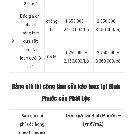
3.9 m ²
Báo giá chi
không
1.650.000 –
2.550.000 –
phí thi
lá
2.100.000/bộ
3.150.000/bộ
công làm
8
cửa sắt
kéo đài
1.750.000 –
2.760.000 –
Có lá
loan dưới 3
2.350.000/bộ
3.360.000/bộ
m ²
Bảng giá thi công làm cửa kéo Inox tại Bình
Phước của Phát Lộc
Đơn giá tại Bình Phước –
Báo giá chi
(vnđ/m2)
phí các hạng
mục thi công