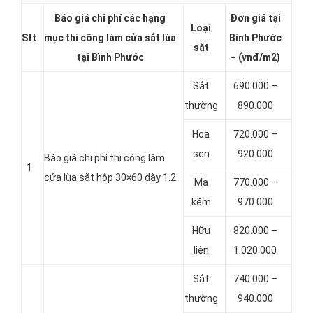
Báo giá chi phí các hạng
Đơn giá tại
Loại
Stt
mục thi công làm cửa sắt lùa
Bình Phước
sắt
tại Bình Phước
– (vnđ/m2)
Sắt
690.000 –
thường
890.000
Hoa
720.000 –
sen
920.000
Báo giá chi phí thi công làm
1
cửa lùa sắt hộp 30×60 dày 1.2
Mạ
770.000 –
kẽm
970.000
Hữu
820.000 –
liên
1.020.000
Sắt
740.000 –
thường
940.000