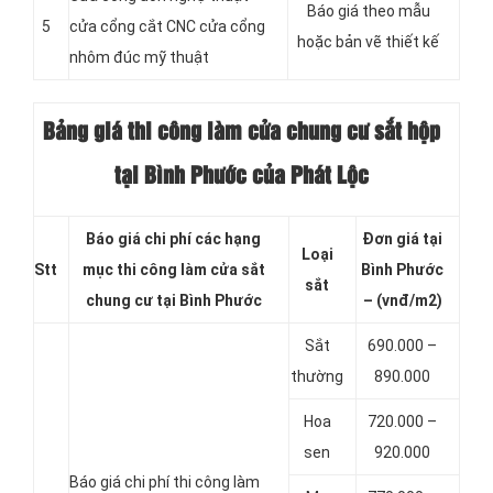
Báo giá theo mẫu
5
cửa cổng cắt CNC cửa cổng
hoặc bản vẽ thiết kế
nhôm đúc mỹ thuật
Bảng giá thi công làm cửa chung cư sắt hộp
tại Bình Phước của Phát Lộc
Báo giá chi phí các hạng
Đơn giá tại
Loại
Stt
mục thi công làm cửa sắt
Bình Phước
sắt
chung cư tại Bình Phước
– (vnđ/m2)
Sắt
690.000 –
thường
890.000
Hoa
720.000 –
sen
920.000
Báo giá chi phí thi công làm