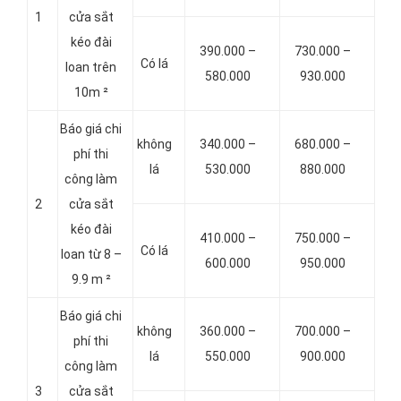
1
cửa sắt
kéo đài
390.000 –
730.000 –
Có lá
loan trên
580.000
930.000
10m ²
Báo giá chi
không
340.000 –
680.000 –
phí thi
lá
530.000
880.000
công làm
2
cửa sắt
kéo đài
410.000 –
750.000 –
Có lá
loan từ 8 –
600.000
950.000
9.9 m ²
Báo giá chi
không
360.000 –
700.000 –
phí thi
lá
550.000
900.000
công làm
3
cửa sắt