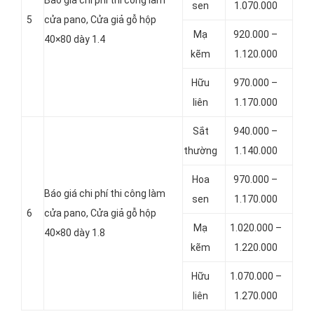
sen
1.070.000
5
cửa pano, Cửa giả gỗ hộp
Mạ
920.000 –
40×80 dày 1.4
kẽm
1.120.000
Hữu
970.000 –
liên
1.170.000
Sắt
940.000 –
thường
1.140.000
Hoa
970.000 –
Báo giá chi phí thi công làm
sen
1.170.000
6
cửa pano, Cửa giả gỗ hộp
Mạ
1.020.000 –
40×80 dày 1.8
kẽm
1.220.000
Hữu
1.070.000 –
liên
1.270.000