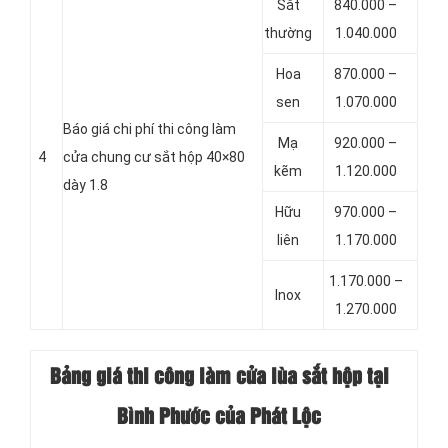
Sắt
840.000 –
thường
1.040.000
Hoa
870.000 –
sen
1.070.000
Báo giá chi phí thi công làm
Mạ
920.000 –
4
cửa chung cư sắt hộp 40×80
kẽm
1.120.000
dày 1.8
Hữu
970.000 –
liên
1.170.000
1.170.000 –
Inox
1.270.000
Bảng giá thi công làm cửa lùa sắt hộp tại
Bình Phước của Phát Lộc