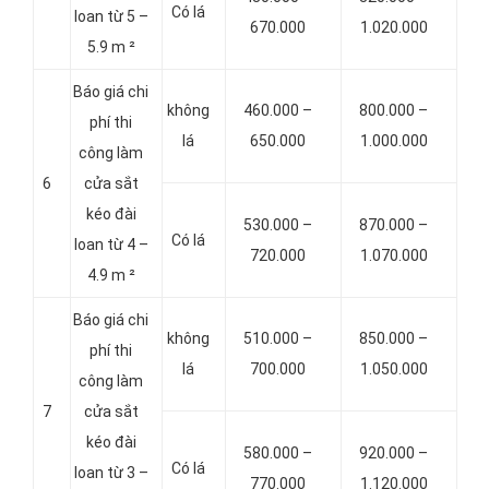
Có lá
loan từ 5 –
670.000
1.020.000
5.9 m ²
Báo giá chi
không
460.000 –
800.000 –
phí thi
lá
650.000
1.000.000
công làm
6
cửa sắt
kéo đài
530.000 –
870.000 –
Có lá
loan từ 4 –
720.000
1.070.000
4.9 m ²
Báo giá chi
không
510.000 –
850.000 –
phí thi
lá
700.000
1.050.000
công làm
7
cửa sắt
kéo đài
580.000 –
920.000 –
Có lá
loan từ 3 –
770.000
1.120.000