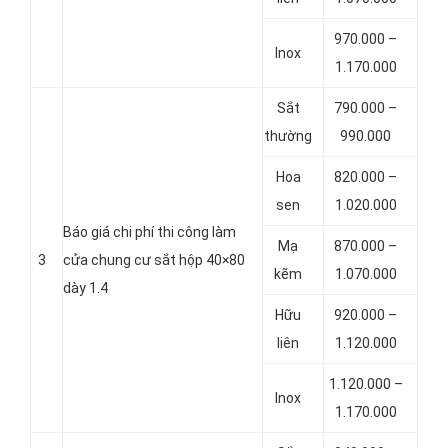
970.000 –
Inox
1.170.000
Sắt
790.000 –
thường
990.000
Hoa
820.000 –
sen
1.020.000
Báo giá chi phí thi công làm
Mạ
870.000 –
3
cửa chung cư sắt hộp 40×80
kẽm
1.070.000
dày 1.4
Hữu
920.000 –
liên
1.120.000
1.120.000 –
Inox
1.170.000