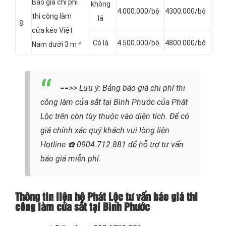
Báo giá chi phí
không
4.000.000/bộ
4300.000/bộ
thi công làm
lá
8
cửa kéo Việt
Có lá
4.500.000/bộ
4800.000/bộ
Nam dưới 3 m ²
==>> Lưu ý:
Bảng báo giá chi phí thi
công làm cửa sắt tại Bình Phước của
Phát
Lộc trên còn tùy thuộc vào diện tích. Để có
giá chính xác quý khách vui lòng liện
Hotline
☎️ 0904.712.881
để hỗ trợ tư vấn
báo giá miễn phí.
Thông tin liên hệ Phát Lộc tư vấn báo giá thi
công làm cửa sắt tại Bình Phước