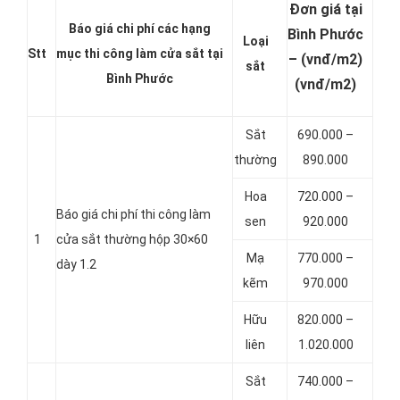
Đơn giá tại
Báo giá chi phí các hạng
Bình Phước
Loại
Stt
mục thi công làm cửa sắt tại
– (vnđ/m2)
sắt
Bình Phước
(vnđ/m2)
Sắt
690.000 –
thường
890.000
Hoa
720.000 –
Báo giá chi phí thi công làm
sen
920.000
1
cửa sắt thường hộp 30×60
Mạ
770.000 –
dày 1.2
kẽm
970.000
Hữu
820.000 –
liên
1.020.000
Sắt
740.000 –