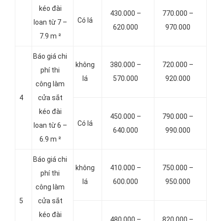
kéo đài
430.000 –
770.000 –
Có lá
loan từ 7 –
620.000
970.000
7.9 m ²
Báo giá chi
không
380.000 –
720.000 –
phí thi
lá
570.000
920.000
công làm
4
cửa sắt
kéo đài
450.000 –
790.000 –
Có lá
loan từ 6 –
640.000
990.000
6.9 m ²
Báo giá chi
không
410.000 –
750.000 –
phí thi
lá
600.000
950.000
công làm
5
cửa sắt
kéo đài
480.000 –
820.000 –