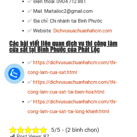
✅ Điện thoại: 0904.712.881
✅ Mail: Maitailoc2@gmail.com
✅ Địa chỉ: Chi nhánh tại Bình Phước
✅ Website:
Dichvusuachuanhahcm.com
Các bài viết liên quan dịch vụ thi công làm
cửa sắt tại Bình Phước của Phát Lộc
✅
https://dichvusuachuanhahcm.com/thi-
cong-lam-cua-sat.html
✅
https://dichvusuachuanhahcm.com/thi-
cong-lam-cua-sat-tai-bien-hoa.html
✅
https://dichvusuachuanhahcm.com/thi-
cong-lam-cua-sat-tai-long-khanh.html
5/5 - (2 bình chọn)
Post Views:
87