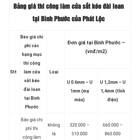
Bảng giá thi công làm cửa sắt kéo đài loan
tại Bình Phước của Phát Lộc
Báo giá chi
Đơn giá tại Bình Phước –
phí các
(vnđ/m2)
hạng mục
thi công
Stt
làm cửa
Loại
sắt kéo
U 0.6mm – U
U 1,2mm – U
đài loan
1mm (mạ
1,4mm (tĩnh
tại Bình
màu)
điện)
Phước
Báo giá chi
không
320.000 –
660.000 –
phí thi
lá
510.000
860.000
công làm