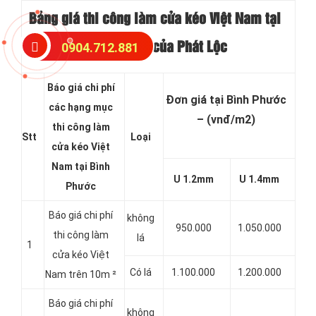
Bảng giá thi công làm cửa kéo Việt Nam tại
0904.712.881
Bình Phước của Phát Lộc
Báo giá chi phí
Đơn giá tại Bình Phước
các hạng mục
– (vnđ/m2)
thi công làm
Stt
Loại
cửa kéo Việt
Nam tại Bình
U 1.2mm
U 1.4mm
Phước
Báo giá chi phí
không
950.000
1.050.000
thi công làm
lá
1
cửa kéo Việt
Có lá
1.100.000
1.200.000
Nam trên 10m ²
Báo giá chi phí
không