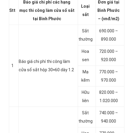
Báo giá chi phí các hạng
Đơn giá tại
Loại
Stt
mục thi công làm cửa sổ sắt
Bình Phước
sắt
tại Bình Phước
– (vnđ/m2)
Sắt
690.000 –
thường
890.000
Hoa
720.000 –
sen
920.000
Báo giá chi phí thi công làm
1
cửa sổ sắt hộp 30×60 dày 1.2
Mạ
770.000 –
kẽm
970.000
Hữu
820.000 –
liên
1.020.000
Sắt
740.000 –
thường
940.000