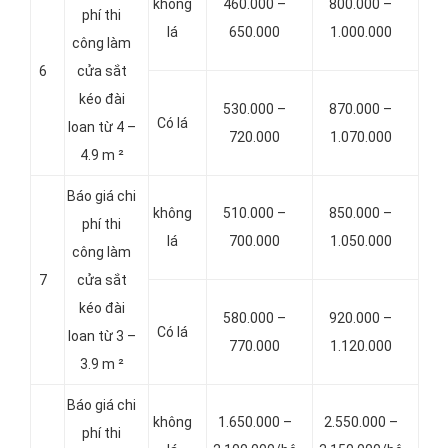
không
460.000 –
800.000 –
phí thi
lá
650.000
1.000.000
công làm
6
cửa sắt
kéo đài
530.000 –
870.000 –
Có lá
loan từ 4 –
720.000
1.070.000
4.9 m ²
Báo giá chi
không
510.000 –
850.000 –
phí thi
lá
700.000
1.050.000
công làm
7
cửa sắt
kéo đài
580.000 –
920.000 –
Có lá
loan từ 3 –
770.000
1.120.000
3.9 m ²
Báo giá chi
không
1.650.000 –
2.550.000 –
phí thi