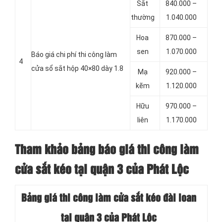
Sắt
840.000 –
thường
1.040.000
Hoa
870.000 –
sen
1.070.000
Báo giá chi phí thi công làm
4
cửa sổ sắt hộp 40×80 dày 1.8
Mạ
920.000 –
kẽm
1.120.000
Hữu
970.000 –
liên
1.170.000
Tham khảo bảng báo giá thi công làm
cửa sắt kéo tại quận 3 của Phát Lộc
Bảng giá thi công làm cửa sắt kéo đài loan
tại quận 3 của Phát Lộc