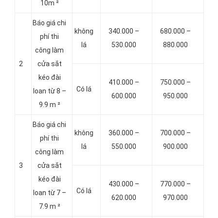
10m ²
Báo giá chi
không
340.000 –
680.000 –
phí thi
lá
530.000
880.000
công làm
2
cửa sắt
kéo đài
410.000 –
750.000 –
Có lá
loan từ 8 –
600.000
950.000
9.9 m ²
Báo giá chi
không
360.000 –
700.000 –
phí thi
lá
550.000
900.000
công làm
3
cửa sắt
kéo đài
430.000 –
770.000 –
Có lá
loan từ 7 –
620.000
970.000
7.9 m ²