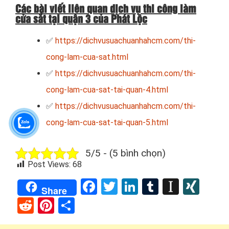
Các bài viết liên quan dịch vụ thi công làm
cửa sắt tại quận 3 của Phát Lộc
✅
https://dichvusuachuanhahcm.com/thi-
cong-lam-cua-sat.html
✅
https://dichvusuachuanhahcm.com/thi-
cong-lam-cua-sat-tai-quan-4.html
✅
https://dichvusuachuanhahcm.com/thi-
cong-lam-cua-sat-tai-quan-5.html
5/5 - (5 bình chọn)
Post Views:
68
Facebook
Twitter
LinkedIn
Tumblr
Instap
XIN
Share
Reddit
Pinterest
Share