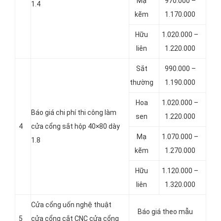
Mạ
970.000 –
1.4
kẽm
1.170.000
Hữu
1.020.000 –
liên
1.220.000
Sắt
990.000 –
thường
1.190.000
Hoa
1.020.000 –
Báo giá chi phí thi công làm
sen
1.220.000
4
cửa cổng sắt hộp 40×80 dày
Mạ
1.070.000 –
1.8
kẽm
1.270.000
Hữu
1.120.000 –
liên
1.320.000
Cửa cổng uốn nghệ thuật
Báo giá theo mẫu
5
cửa cổng cắt CNC cửa cổng