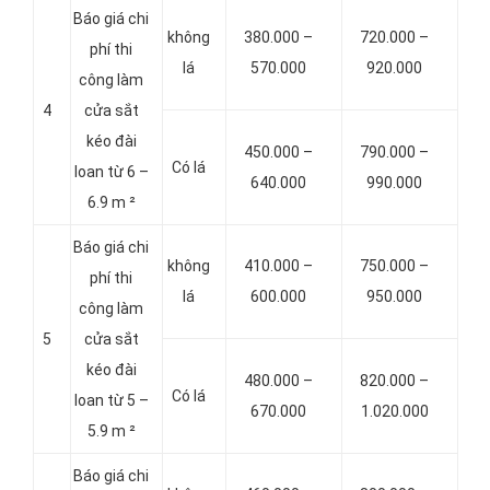
Báo giá chi
không
380.000 –
720.000 –
phí thi
lá
570.000
920.000
công làm
4
cửa sắt
kéo đài
450.000 –
790.000 –
Có lá
loan từ 6 –
640.000
990.000
6.9 m ²
Báo giá chi
không
410.000 –
750.000 –
phí thi
lá
600.000
950.000
công làm
5
cửa sắt
kéo đài
480.000 –
820.000 –
Có lá
loan từ 5 –
670.000
1.020.000
5.9 m ²
Báo giá chi