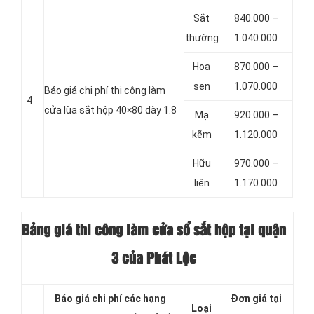
Sắt
840.000 –
thường
1.040.000
Hoa
870.000 –
sen
1.070.000
Báo giá chi phí thi công làm
4
cửa lùa sắt hộp 40×80 dày 1.8
Mạ
920.000 –
kẽm
1.120.000
Hữu
970.000 –
liên
1.170.000
Bảng giá thi công làm cửa sổ sắt hộp tại quận
3 của Phát Lộc
Báo giá chi phí các hạng
Đơn giá tại
Loại