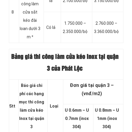
lá
2.100.000/bộ
3.150.000/bộ
công làm
8
cửa sắt
kéo đài
1.750.000 –
2.760.000 –
Có lá
loan dưới 3
2.350.000/bộ
3.360.000/bộ
m ²
Bảng giá thi công làm cửa kéo Inox tại quận
3 của Phát Lộc
Đơn giá tại quận 3 –
Báo giá chi
(vnđ/m2)
phí các hạng
mục thi công
Stt
Loại
làm cửa kéo
U 0.6mm – U
U 0.8mm – U
Inox tại quận
0.7mm (inox
1mm (inox
3
304)
304)