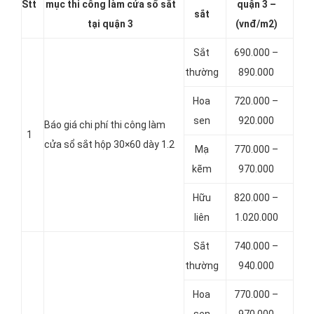
Stt
mục thi công làm cửa sổ sắt
quận 3 –
sắt
tại quận 3
(vnđ/m2)
Sắt
690.000 –
thường
890.000
Hoa
720.000 –
sen
920.000
Báo giá chi phí thi công làm
1
cửa sổ sắt hộp 30×60 dày 1.2
Mạ
770.000 –
kẽm
970.000
Hữu
820.000 –
liên
1.020.000
Sắt
740.000 –
thường
940.000
Hoa
770.000 –
sen
970.000