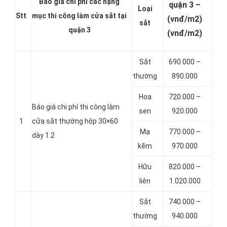
Báo giá chi phí các hạng
quận 3 –
Loại
Stt
mục thi công làm cửa sắt tại
(vnđ/m2)
sắt
quận 3
(vnđ/m2)
Sắt
690.000 –
thường
890.000
Hoa
720.000 –
Báo giá chi phí thi công làm
sen
920.000
1
cửa sắt thường hộp 30×60
Mạ
770.000 –
dày 1.2
kẽm
970.000
Hữu
820.000 –
liên
1.020.000
Sắt
740.000 –
thường
940.000