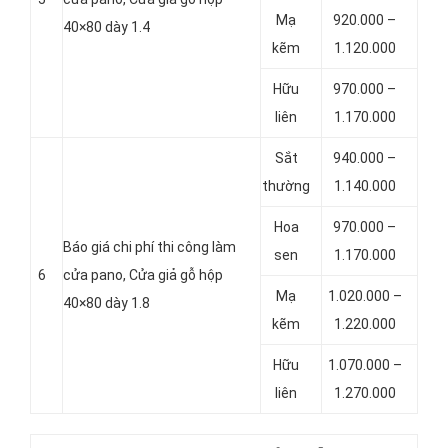
Mạ
920.000 –
40×80 dày 1.4
kẽm
1.120.000
Hữu
970.000 –
liên
1.170.000
Sắt
940.000 –
thường
1.140.000
Hoa
970.000 –
Báo giá chi phí thi công làm
sen
1.170.000
6
cửa pano, Cửa giả gỗ hộp
Mạ
1.020.000 –
40×80 dày 1.8
kẽm
1.220.000
Hữu
1.070.000 –
liên
1.270.000