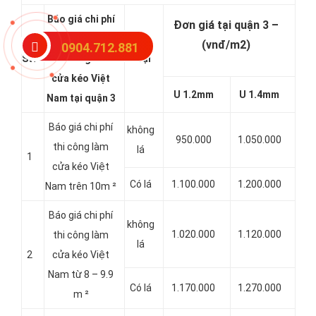
Báo giá chi phí
Đơn giá tại quận 3 –
các hạng mục
(vnđ/m2)
0904.712.881
Stt
thi công làm
Loại
cửa kéo Việt
U 1.2mm
U 1.4mm
Nam tại quận 3
Báo giá chi phí
không
950.000
1.050.000
thi công làm
lá
1
cửa kéo Việt
Có lá
1.100.000
1.200.000
Nam trên 10m ²
Báo giá chi phí
không
1.020.000
1.120.000
thi công làm
lá
2
cửa kéo Việt
Nam từ 8 – 9.9
Có lá
1.170.000
1.270.000
m ²