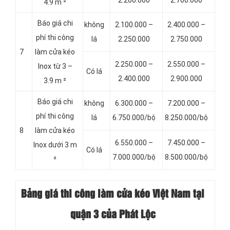
4.9 m ²
Báo giá chi
không
2.100.000 –
2.400.000 –
phí thi công
lá
2.250.000
2.750.000
7
làm cửa kéo
2.250.000 –
2.550.000 –
Inox từ 3 –
Có lá
2.400.000
2.900.000
3.9 m ²
Báo giá chi
không
6.300.000 –
7.200.000 –
phí thi công
lá
6.750.000/bộ
8.250.000/bộ
8
làm cửa kéo
6.550.000 –
7.450.000 –
Inox dưới 3 m
Có lá
7.000.000/bộ
8.500.000/bộ
²
Bảng giá thi công làm cửa kéo Việt Nam tại
quận 3 của Phát Lộc