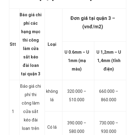
Báo giá chi
Đơn giá tại quận 3 –
phí các
(vnđ/m2)
hạng mục
thi công
Stt
Loại
làm cửa
U 0.6mm – U
U 1,2mm – U
sắt kéo
1mm (mạ
1,4mm (tĩnh
đài loan
màu)
điện)
tại quận 3
Báo giá chi
không
320.000 –
660.000 –
phí thi
lá
510.000
860.000
công làm
1
cửa sắt
kéo đài
390.000 –
730.000 –
Có lá
loan trên
580.000
930.000