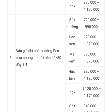
970.000 –
Inox
1.170.000
Sắt
790.000 –
thường
990.000
Hoa
820.000 –
sen
1.020.000
Báo giá chi phí thi công làm
Mạ
870.000 –
3
cửa chung cư sắt hộp 40×80
kẽm
1.070.000
dày 1.4
Hữu
920.000 –
liên
1.120.000
1.120.000 –
Inox
1.170.000
Sắt
840.000 –