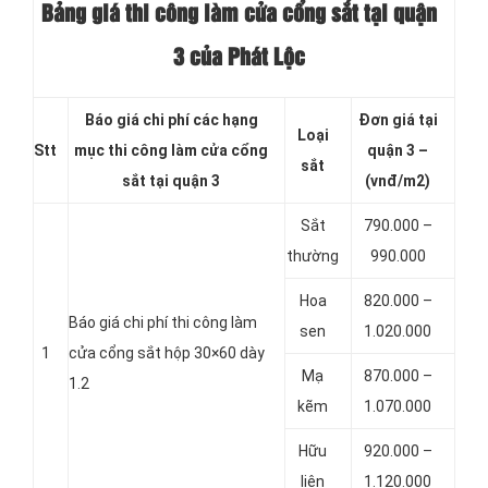
Bảng giá thi công làm cửa cổng sắt tại quận
3 của Phát Lộc
Báo giá chi phí các hạng
Đơn giá tại
Loại
Stt
mục thi công làm cửa cổng
quận 3 –
sắt
sắt tại quận 3
(vnđ/m2)
Sắt
790.000 –
thường
990.000
Hoa
820.000 –
Báo giá chi phí thi công làm
sen
1.020.000
1
cửa cổng sắt hộp 30×60 dày
Mạ
870.000 –
1.2
kẽm
1.070.000
Hữu
920.000 –
liên
1.120.000