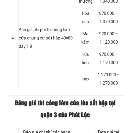
thường
1.040.000
Hoa
870.000 –
sen
1.070.000
Báo giá chi phí thi công làm
Mạ
920.000 –
4
cửa chung cư sắt hộp 40×80
kẽm
1.120.000
dày 1.8
Hữu
970.000 –
liên
1.170.000
1.170.000 –
Inox
1.270.000
Bảng giá thi công làm cửa lùa sắt hộp tại
quận 3 của Phát Lộc
Báo giá chi phí các hạng
Đơn giá tại