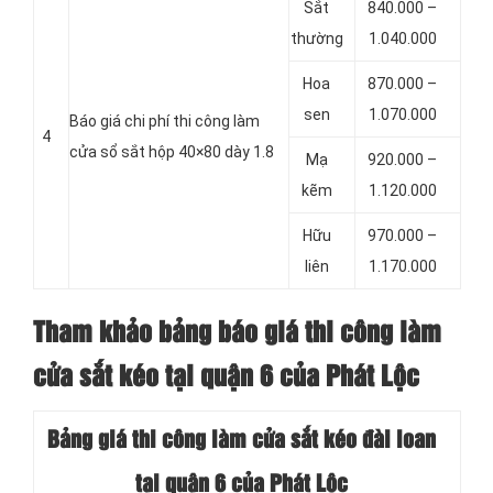
Sắt
840.000 –
thường
1.040.000
Hoa
870.000 –
sen
1.070.000
Báo giá chi phí thi công làm
4
cửa sổ sắt hộp 40×80 dày 1.8
Mạ
920.000 –
kẽm
1.120.000
Hữu
970.000 –
liên
1.170.000
Tham khảo bảng báo giá thi công làm
cửa sắt kéo tại quận 6 của Phát Lộc
Bảng giá thi công làm cửa sắt kéo đài loan
tại quận 6 của Phát Lộc