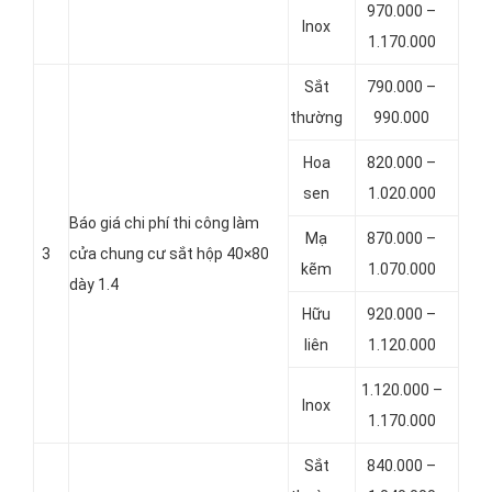
970.000 –
Inox
1.170.000
Sắt
790.000 –
thường
990.000
Hoa
820.000 –
sen
1.020.000
Báo giá chi phí thi công làm
Mạ
870.000 –
3
cửa chung cư sắt hộp 40×80
kẽm
1.070.000
dày 1.4
Hữu
920.000 –
liên
1.120.000
1.120.000 –
Inox
1.170.000
Sắt
840.000 –