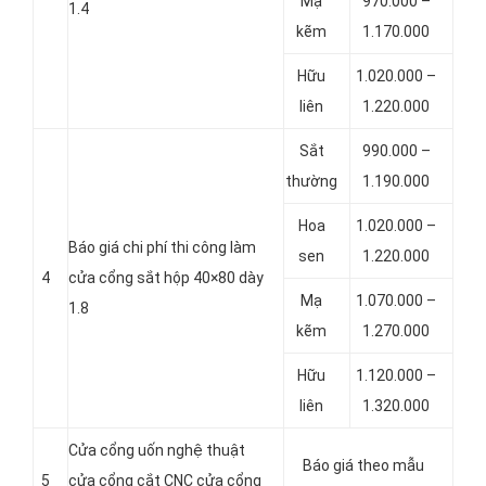
Mạ
970.000 –
1.4
kẽm
1.170.000
Hữu
1.020.000 –
liên
1.220.000
Sắt
990.000 –
thường
1.190.000
Hoa
1.020.000 –
Báo giá chi phí thi công làm
sen
1.220.000
4
cửa cổng sắt hộp 40×80 dày
Mạ
1.070.000 –
1.8
kẽm
1.270.000
Hữu
1.120.000 –
liên
1.320.000
Cửa cổng uốn nghệ thuật
Báo giá theo mẫu
5
cửa cổng cắt CNC cửa cổng