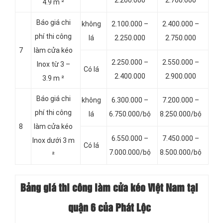
4.9 m ²
Báo giá chi
không
2.100.000 –
2.400.000 –
phí thi công
lá
2.250.000
2.750.000
7
làm cửa kéo
2.250.000 –
2.550.000 –
Inox từ 3 –
Có lá
2.400.000
2.900.000
3.9 m ²
Báo giá chi
không
6.300.000 –
7.200.000 –
phí thi công
lá
6.750.000/bộ
8.250.000/bộ
8
làm cửa kéo
6.550.000 –
7.450.000 –
Inox dưới 3 m
Có lá
7.000.000/bộ
8.500.000/bộ
²
Bảng giá thi công làm cửa kéo Việt Nam tại
quận 6 của Phát Lộc