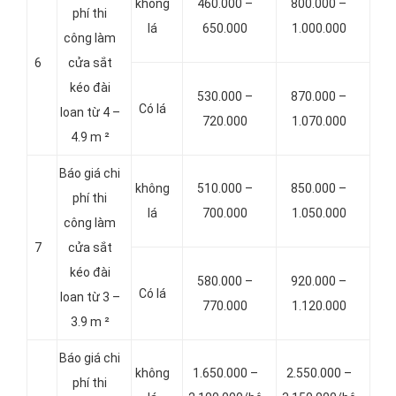
không
460.000 –
800.000 –
phí thi
lá
650.000
1.000.000
công làm
6
cửa sắt
kéo đài
530.000 –
870.000 –
Có lá
loan từ 4 –
720.000
1.070.000
4.9 m ²
Báo giá chi
không
510.000 –
850.000 –
phí thi
lá
700.000
1.050.000
công làm
7
cửa sắt
kéo đài
580.000 –
920.000 –
Có lá
loan từ 3 –
770.000
1.120.000
3.9 m ²
Báo giá chi
không
1.650.000 –
2.550.000 –
phí thi