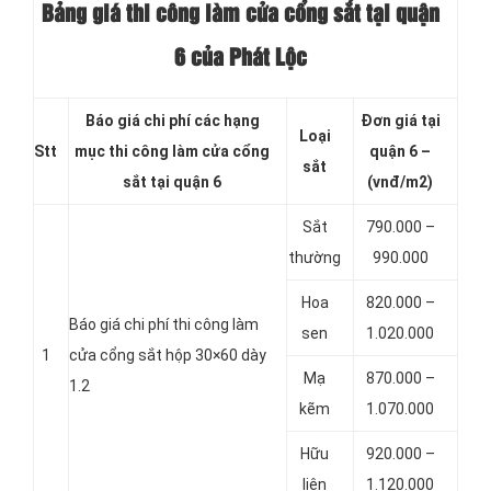
Bảng giá thi công làm cửa cổng sắt tại quận
6 của Phát Lộc
Báo giá chi phí các hạng
Đơn giá tại
Loại
Stt
mục thi công làm cửa cổng
quận 6 –
sắt
sắt tại quận 6
(vnđ/m2)
Sắt
790.000 –
thường
990.000
Hoa
820.000 –
Báo giá chi phí thi công làm
sen
1.020.000
1
cửa cổng sắt hộp 30×60 dày
Mạ
870.000 –
1.2
kẽm
1.070.000
Hữu
920.000 –
liên
1.120.000