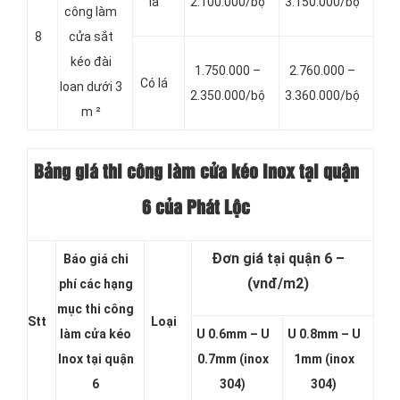
lá
2.100.000/bộ
3.150.000/bộ
công làm
8
cửa sắt
kéo đài
1.750.000 –
2.760.000 –
Có lá
loan dưới 3
2.350.000/bộ
3.360.000/bộ
m ²
Bảng giá thi công làm cửa kéo Inox tại quận
6 của Phát Lộc
Đơn giá tại quận 6 –
Báo giá chi
(vnđ/m2)
phí các hạng
mục thi công
Stt
Loại
làm cửa kéo
U 0.6mm – U
U 0.8mm – U
Inox tại quận
0.7mm (inox
1mm (inox
6
304)
304)