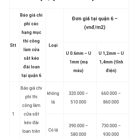
Báo giá chi
Đơn giá tại quận 6 –
phí các
(vnđ/m2)
hạng mục
thi công
Stt
Loại
làm cửa
U 0.6mm – U
U 1,2mm – U
sắt kéo
1mm (mạ
1,4mm (tĩnh
đài loan
màu)
điện)
tại quận 6
Báo giá chi
không
320.000 –
660.000 –
phí thi
lá
510.000
860.000
công làm
1
cửa sắt
kéo đài
390.000 –
730.000 –
Có lá
loan trên
580.000
930.000