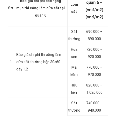
Báo giá chi phí các hạng
quận 6 –
Loại
Stt
mục thi công làm cửa sắt tại
(vnđ/m2)
sắt
quận 6
(vnđ/m2)
Sắt
690.000 –
thường
890.000
Hoa
720.000 –
Báo giá chi phí thi công làm
sen
920.000
1
cửa sắt thường hộp 30×60
Mạ
770.000 –
dày 1.2
kẽm
970.000
Hữu
820.000 –
liên
1.020.000
Sắt
740.000 –
thường
940.000