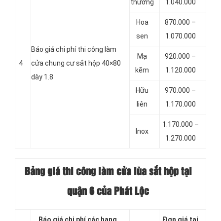
thường
1.040.000
Hoa
870.000 –
sen
1.070.000
Báo giá chi phí thi công làm
Mạ
920.000 –
4
cửa chung cư sắt hộp 40×80
kẽm
1.120.000
dày 1.8
Hữu
970.000 –
liên
1.170.000
1.170.000 –
Inox
1.270.000
Bảng giá thi công làm cửa lùa sắt hộp tại
quận 6 của Phát Lộc
Báo giá chi phí các hạng
Đơn giá tại