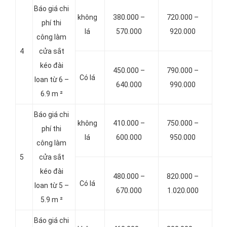
Báo giá chi
không
380.000 –
720.000 –
phí thi
lá
570.000
920.000
công làm
4
cửa sắt
kéo đài
450.000 –
790.000 –
Có lá
loan từ 6 –
640.000
990.000
6.9 m ²
Báo giá chi
không
410.000 –
750.000 –
phí thi
lá
600.000
950.000
công làm
5
cửa sắt
kéo đài
480.000 –
820.000 –
Có lá
loan từ 5 –
670.000
1.020.000
5.9 m ²
Báo giá chi