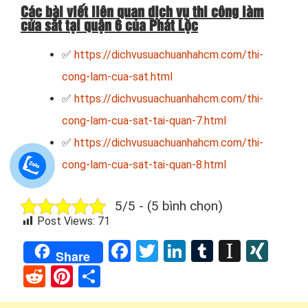
Các bài viết liên quan dịch vụ thi công làm
cửa sắt tại quận 6 của Phát Lộc
✅
https://dichvusuachuanhahcm.com/thi-
cong-lam-cua-sat.html
✅
https://dichvusuachuanhahcm.com/thi-
cong-lam-cua-sat-tai-quan-7.html
✅
https://dichvusuachuanhahcm.com/thi-
cong-lam-cua-sat-tai-quan-8.html
5/5 - (5 bình chọn)
Post Views:
71
Facebook
Twitter
LinkedIn
Tumblr
Instap
XIN
Share
Reddit
Pinterest
Share