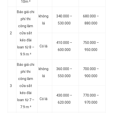
10m ²
Báo giá chi
không
340.000 –
680.000 –
phí thi
lá
530.000
880.000
công làm
2
cửa sắt
kéo đài
410.000 –
750.000 –
Có lá
loan từ 8 –
600.000
950.000
9.9 m ²
Báo giá chi
không
360.000 –
700.000 –
phí thi
lá
550.000
900.000
công làm
3
cửa sắt
kéo đài
430.000 –
770.000 –
Có lá
loan từ 7 –
620.000
970.000
7.9 m ²