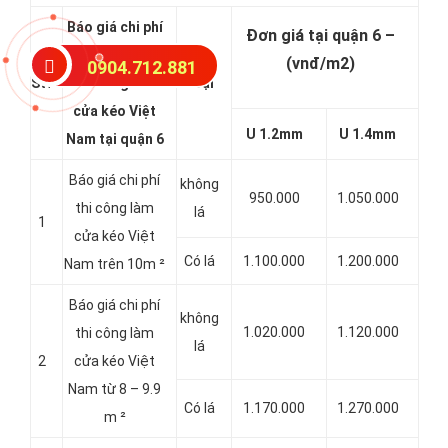
Báo giá chi phí
Đơn giá tại quận 6 –
các hạng mục
(vnđ/m2)
0904.712.881
Stt
thi công làm
Loại
cửa kéo Việt
U 1.2mm
U 1.4mm
Nam tại quận 6
Báo giá chi phí
không
950.000
1.050.000
thi công làm
lá
1
cửa kéo Việt
Có lá
1.100.000
1.200.000
Nam trên 10m ²
Báo giá chi phí
không
1.020.000
1.120.000
thi công làm
lá
2
cửa kéo Việt
Nam từ 8 – 9.9
Có lá
1.170.000
1.270.000
m ²