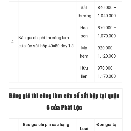
Sắt
840.000 –
thường
1.040.000
Hoa
870.000 –
sen
1.070.000
Báo giá chi phí thi công làm
4
cửa lùa sắt hộp 40×80 dày 1.8
Mạ
920.000 –
kẽm
1.120.000
Hữu
970.000 –
liên
1.170.000
Bảng giá thi công làm cửa sổ sắt hộp tại quận
6 của Phát Lộc
Báo giá chi phí các hạng
Đơn giá tại
Loại