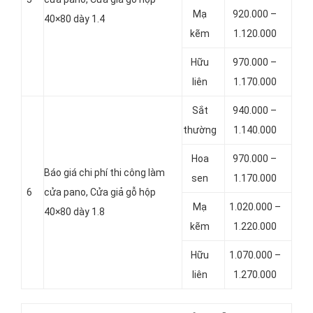
Mạ
920.000 –
40×80 dày 1.4
kẽm
1.120.000
Hữu
970.000 –
liên
1.170.000
Sắt
940.000 –
thường
1.140.000
Hoa
970.000 –
Báo giá chi phí thi công làm
sen
1.170.000
6
cửa pano, Cửa giả gỗ hộp
Mạ
1.020.000 –
40×80 dày 1.8
kẽm
1.220.000
Hữu
1.070.000 –
liên
1.270.000