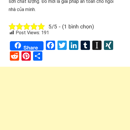
sơn chất lượng. Đó mới là giải pháp an toàn cho ngôi
nhà của mình.
5/5 - (1 bình chọn)
Post Views:
191
Facebook
Twitter
LinkedIn
Tumblr
Instap
XIN
Share
Reddit
Pinterest
Share