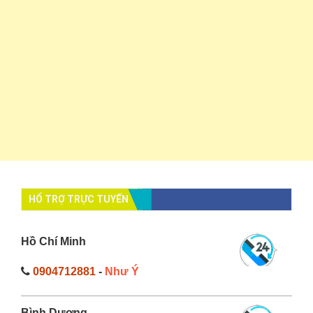
HỔ TRỢ TRỰC TUYẾN
Hồ Chí Minh
0904712881
-
Như Ý
Bình Dương