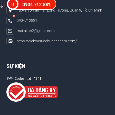
0904.712.881
186/2 Võ Văn Hát, Long Trường, Quận 9, Hồ Chí Minh
0904712881
maitailoc2@gmail.com
https://dichvusuachuanhahcm.com/
SỰ KIỆN
[WP-Coder id="1"]