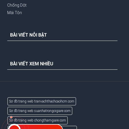
Chống Dột
Mái Tôn
BÀI VIẾT NỖI BẬT
BÀI VIẾT XEM NHIỀU
Sơ đồ trang web tranvachthachcaohcm.com
Sơ đồ trang web suanhatrongoigiare.com
Sơ đồ trang web chongthamgiare.com