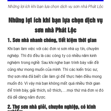
Những lợi ích khi bạn lựa chọn dịch vụ sơn nhà Phát Lộc
Những lợi ích khi bạn lựa chọn dịch vụ
sơn nhà Phát Lộc
1. Sơn nhà nhanh chóng, tiết kiệm thời gian
Khi bạn làm việc với các đơn vị sơn nhà uy tín, chuyên
nghiệp. Thì đó đều là các công ty có nhiều năm kinh
nghiệm trong nghề. Sau khi nghe bạn trình bày vấn đề
cũng như mong muốn của mình. Thì các kiến trúc sư,
thợ sơn nhà đã biết cần làm gì để thực hiện điều mong
muốn đó. Vì vậy mà bạn không mất quá nhiều thời gian
để trình bày, giải thích, sở thích,……mọi thứ mà đơn vị đó
đã dễ dàng nắm được.
2. Thợ sơn nhà giỏi, chuyên nghiệp, có kinh