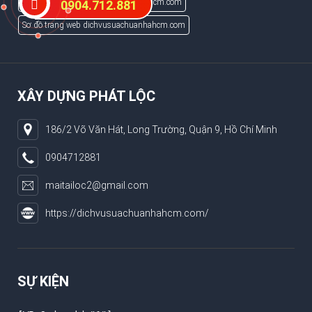
Sơ đồ trang web suachuanhaotaitphcm.com
0904.712.881
Sơ đồ trang web dichvusuachuanhahcm.com
XÂY DỰNG PHÁT LỘC
186/2 Võ Văn Hát, Long Trường, Quận 9, Hồ Chí Minh
0904712881
maitailoc2@gmail.com
https://dichvusuachuanhahcm.com/
SỰ KIỆN