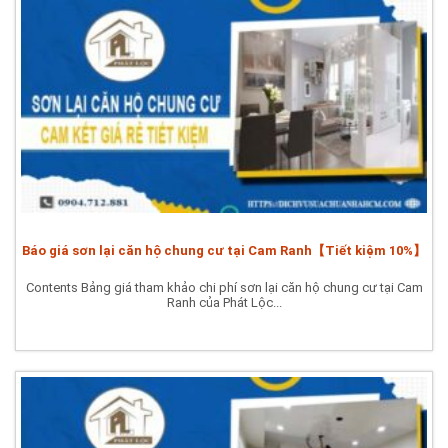
Báo giá sơn lại căn hộ chung cư tại Cam Ranh【Tiết kiệm 10%】
Contents Bảng giá tham khảo chi phí sơn lại căn hộ chung cư tại Cam
Ranh của Phát Lộc...