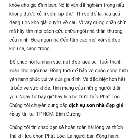
khỏe cho gia đình bạn. Nó là vấn đề nghiêm trọng nếu
không được xử lí sớm kịp thời. Thì sẽ để lại hậu quả
đáng tiếc khó giải quyết về sau. Vì vậy đừng chần chừ
mà hãy tìm mọi cách cứu chữa ngôi nhà thân thương
của mình. Đưa ngôi nhà đến tầm cao mới với vẻ đẹp
kiêu sa, sang trọng.
Để phục hồi lại nhan sắc, nét đẹp kiêu sa. Tuổi thanh
xuân cho ngôi nhà. Đồng thời để bảo vệ cuộc sống bình
yên hạnh phúc vui vẻ của gia đình. Và đặc biệt hơn hết
là bảo vệ sức khỏe, tính mạng của những người thân
yêu. Ngay từ bây giờ hãy liên hệ trực tiếp Phát Lộc.
Chúng tôi chuyên cung cấp
dịch vụ sơn nhà
đẹp giá
rẻ
uy tín tại TPHCM, Bình Dương.
Chúng tôi tin chắc bạn sẽ hoàn toàn hài lòng và thích
thú khi lựa chọn Phát Lộc. Là người bạn đồng hành.