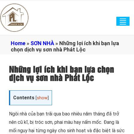
Tog
navi
Home
»
SƠN NHÀ
»
Những lợi ích khi bạn lựa
chọn dịch vụ sơn nhà Phát Lộc
Những lợi ích khi bạn lựa chọn
dịch vụ sơn nhà Phát Lộc
Contents
[
show
]
Ngôi nhà của bạn trãi qua bao nhiêu năm tháng đã trở
nên cũ kĩ, bị tróc sơn, phai màu hay nấm mốc. Đang là
mối nguy hại từng ngày cho sinh hoạt và đặc biệt là sức