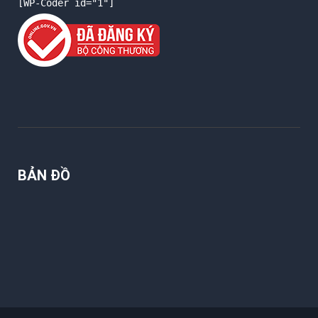
[WP-Coder id="1"]
BẢN ĐỒ