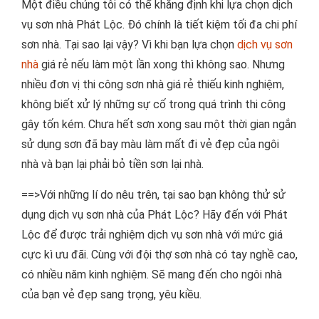
Một điều chúng tôi có thể khẳng định khi lựa chọn dịch
vụ sơn nhà Phát Lộc. Đó chính là tiết kiệm tối đa chi phí
sơn nhà. Tại sao lại vậy? Vì khi bạn lựa chọn
dịch vụ sơn
nhà
giá rẻ nếu làm một lần xong thì không sao. Nhưng
nhiều đơn vị thi công sơn nhà giá rẻ thiếu kinh nghiệm,
không biết xử lý những sự cố trong quá trình thi công
gây tốn kém. Chưa hết sơn xong sau một thời gian ngắn
sử dụng sơn đã bay màu làm mất đi vẻ đẹp của ngôi
nhà và bạn lại phải bỏ tiền sơn lại nhà.
==>Với những lí do nêu trên, tại sao bạn không thử sử
dụng dịch vụ sơn nhà của Phát Lộc? Hãy đến với Phát
Lộc để được trải nghiệm dịch vụ sơn nhà với mức giá
cực kì ưu đãi. Cùng với đội thợ sơn nhà có tay nghề cao,
có nhiều năm kinh nghiệm. Sẽ mang đến cho ngôi nhà
của bạn vẻ đẹp sang trọng, yêu kiều.