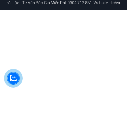
c - Tư Vấn Báo Giá Miễn Phí: 0904.712.881
. Website:
dichvusuachuanh