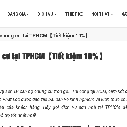
BẢNG GIÁ
DỊCH VỤ
THIẾT KẾ
NỘI THẤT
XÂ
hộ chung cư tại TPHCM【Tiết kiệm 10%】
ng cư tại TPHCM【Tiết kiệm 10%】
ụ sơn lại căn hộ chung cư trọn gói. Thi công tại HCM, cam kết 
sơn Phát Lộc được đào tạo bài bản về kinh nghiệm và kiến thức c
ầu của khách hàng. Hãy gọi dịch vụ sơn nhà tại TPHCM đế
 trợ tốt nhất nhé!