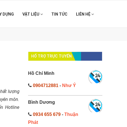
Y DỰNG
VẬT LIỆU
TIN TỨC
LIÊN HỆ
HỔ TRỢ TRỰC TUYẾN
Hồ Chí Minh
0904712881
-
Như Ý
chất lượng
huyên môn.
Bình Dương
n Hotline
0934 655 679
-
Thuận
Phát