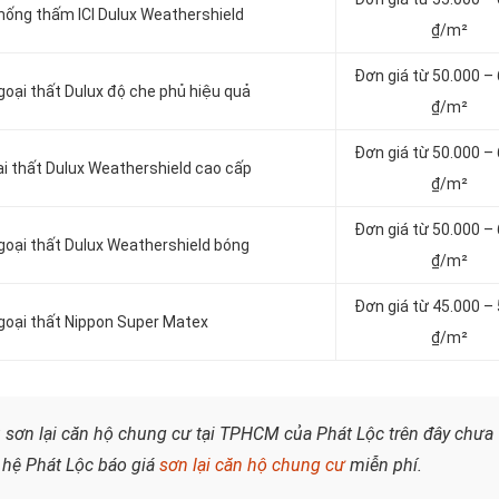
chống thấm ICI Dulux Weathershield
₫/m²
Đơn giá từ 50.000 –
goại thất Dulux độ che phủ hiệu quả
₫/m²
Đơn giá từ 50.000 –
i thất Dulux Weathershield cao cấp
₫/m²
Đơn giá từ 50.000 –
ngoại thất Dulux Weathershield bóng
₫/m²
Đơn giá từ 45.000 –
ngoại thất Nippon Super Matex
₫/m²
ụ sơn lại căn hộ chung cư tại TPHCM của Phát Lộc trên đây chưa
 hệ Phát Lộc báo giá
sơn lại căn hộ chung cư
miễn phí.