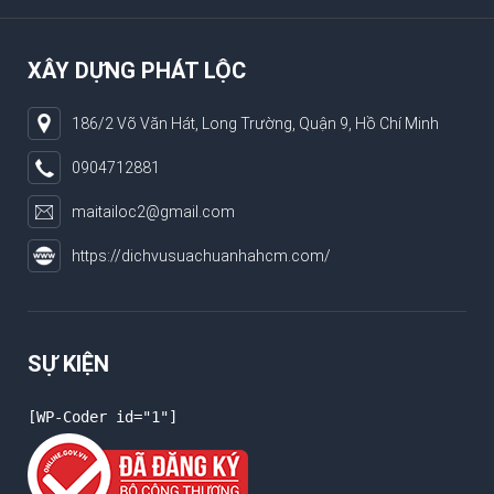
XÂY DỰNG PHÁT LỘC
186/2 Võ Văn Hát, Long Trường, Quận 9, Hồ Chí Minh
0904712881
maitailoc2@gmail.com
https://dichvusuachuanhahcm.com/
SỰ KIỆN
[WP-Coder id="1"]