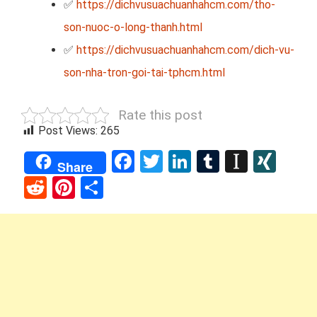
✅
https://dichvusuachuanhahcm.com/tho-
son-nuoc-o-long-thanh.html
✅
https://dichvusuachuanhahcm.com/dich-vu-
son-nha-tron-goi-tai-tphcm.html
Rate this post
Post Views:
265
Facebook
Twitter
LinkedIn
Tumblr
Instap
XIN
Share
Reddit
Pinterest
Share