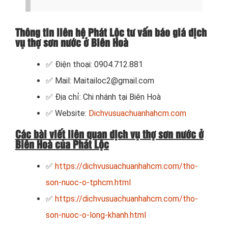
Thông tin liên hệ Phát Lộc tư vấn báo giá dịch
vụ thợ sơn nước ở Biên Hoà
✅ Điện thoại: 0904.712.881
✅ Mail: Maitailoc2@gmail.com
✅ Địa chỉ: Chi nhánh tại Biên Hoà
✅ Website:
Dichvusuachuanhahcm.com
Các bài viết liên quan dịch vụ thợ sơn nước ở
Biên Hoà của Phát Lộc
✅
https://dichvusuachuanhahcm.com/tho-
son-nuoc-o-tphcm.html
✅
https://dichvusuachuanhahcm.com/tho-
son-nuoc-o-long-khanh.html