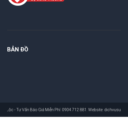
BẢN ĐỒ
 Vấn Báo Giá Miễn Phí: 0904.712.881
. Website:
dichvusuachuanhahcm