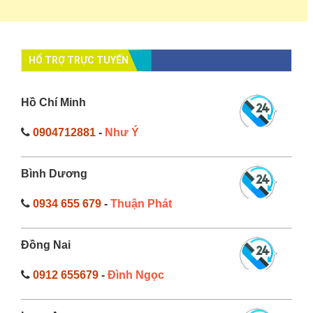
HỔ TRỢ TRỰC TUYẾN
Hồ Chí Minh
0904712881
-
Như Ý
Bình Dương
0934 655 679
-
Thuận Phát
Đồng Nai
0912 655679
-
Đình Ngọc