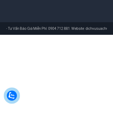
n Báo Giá Miễn Phí: 0904.712.881
. Website:
dichvusuachuanhahcm.co