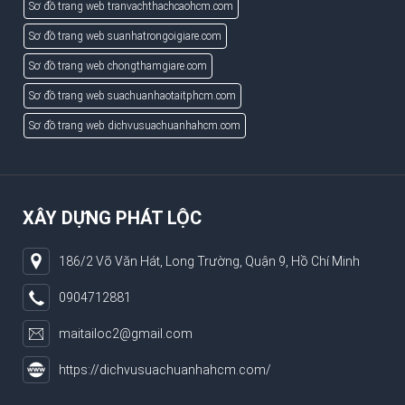
Sơ đồ trang web tranvachthachcaohcm.com
Sơ đồ trang web suanhatrongoigiare.com
Sơ đồ trang web chongthamgiare.com
Sơ đồ trang web suachuanhaotaitphcm.com
Sơ đồ trang web dichvusuachuanhahcm.com
XÂY DỰNG PHÁT LỘC
186/2 Võ Văn Hát, Long Trường, Quận 9, Hồ Chí Minh
0904712881
maitailoc2@gmail.com
https://dichvusuachuanhahcm.com/