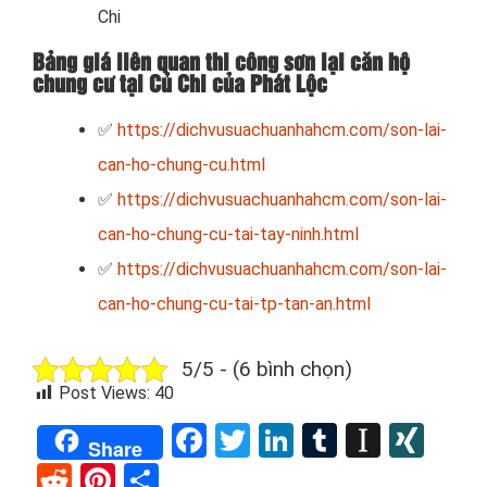
Chi
Bảng giá liên quan thi công sơn lại căn hộ
chung cư tại Củ Chi của Phát Lộc
✅
https://dichvusuachuanhahcm.com/son-lai-
can-ho-chung-cu.html
✅
https://dichvusuachuanhahcm.com/son-lai-
can-ho-chung-cu-tai-tay-ninh.html
✅
https://dichvusuachuanhahcm.com/son-lai-
can-ho-chung-cu-tai-tp-tan-an.html
5/5 - (6 bình chọn)
Post Views:
40
Facebook
Twitter
LinkedIn
Tumblr
Instap
XIN
Share
Reddit
Pinterest
Share