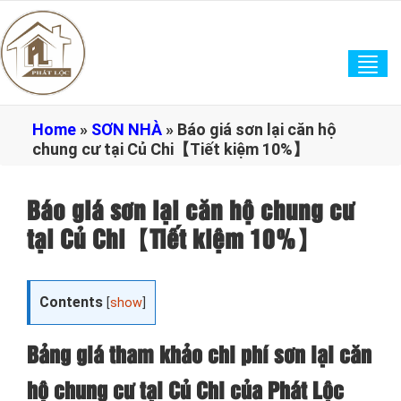
Tog
navi
Home
»
SƠN NHÀ
»
Báo giá sơn lại căn hộ
chung cư tại Củ Chi【Tiết kiệm 10%】
Báo giá sơn lại căn hộ chung cư
tại Củ Chi【Tiết kiệm 10%】
Contents
[
show
]
Bảng giá tham khảo chi phí sơn lại căn
hộ chung cư tại Củ Chi của Phát Lộc