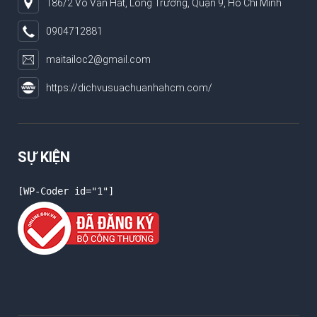
186/2 Võ Văn Hát, Long Trường, Quận 9, Hồ Chí Minh
0904712881
maitailoc2@gmail.com
https://dichvusuachuanhahcm.com/
SỰ KIỆN
[WP-Coder id="1"]