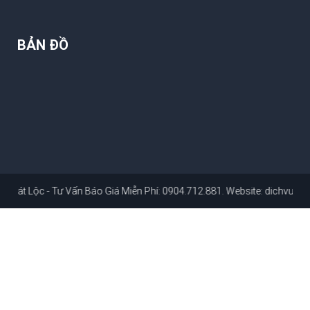
BẢN ĐỒ
Tư Vấn Báo Giá Miễn Phí: 0904.712.881
. Website:
dichvusuachuanhahc