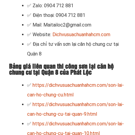
✅ Zalo: 0904 712 881
✅ Điện thoại: 0904 712 881
✅ Mail: Maitailoc2@gmail.com
✅ Website:
Dichvusuachuanhahcm.com
✅ Địa chỉ tư vấn sơn lại căn hộ chung cư tại
Quận 8
Bảng giá liên quan thi công sơn lại căn hộ
chung cư tại Quận 8 của Phát Lộc
✅
https://dichvusuachuanhahcm.com/son-lai-
can-ho-chung-cu.html
✅
https://dichvusuachuanhahcm.com/son-lai-
can-ho-chung-cu-tai-quan-9.html
✅
https://dichvusuachuanhahcm.com/son-lai-
can-ho-chung-cu-tai-quan-10.html