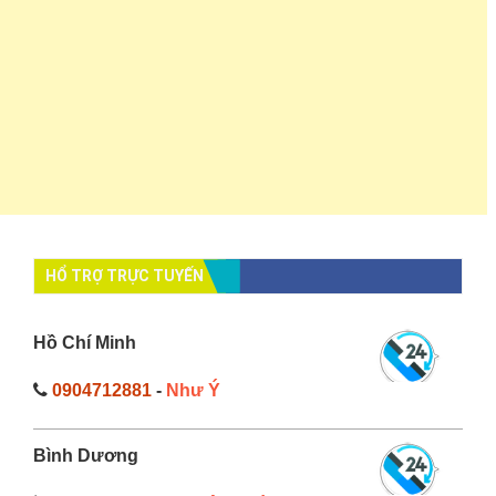
HỔ TRỢ TRỰC TUYẾN
Hồ Chí Minh
0904712881
-
Như Ý
Bình Dương